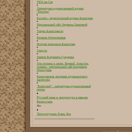
ТЮЗ им.Сац
Литературно-художественный журнал
"Простор"
Коллеги - педагогический журнал Казахстана
Персональный сайт Людмилы Енисеевой
Театры Казахстана.kz
Великая Отечественная
История комсомола Казахстана
Театр.kz
Памяти Владимира Гундарева
Три столицы в лицах: Верный, Алма-Ата,
Алматы - персональный сайт Владимира
Проскурина
Казахстанская Академия журналистского
мастерства
"Книголюб" - литературно-художественный
портал
Русский язык и литература в школах
Казахстана
/li>
Литературная Алма-Ата