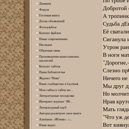
По тропе и
Дневник
Добротой 
Форум
А тропинка
Гостевая книга
Доска объявлений
Судьба дЕ
Фотоальбом
Её сватали
Каталог файлов
Сиганула и
Наши современники
Наследие
Утром ран
Обратная связь
В ноги ма
Произведения казахстанских
"Дорогие,-
писателей
Каталог сайтов
Слезно пр
Наша библиотечка
Ничего не
Журнал "Нива"
Мы друг д
Наше сообщество в facebook
Мои сайты и сайты мо...
Но молчит 
Литературные посиделки
Нрав круто
Интернет-журнал “Яб...
Мать гляди
Литературный клуб
Авторы реализуют свои книги
"Что уж д
Альманах «Яблоко». «...
Вот кивнул
Наше видео