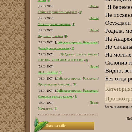
"Я беремен
[05.03.2007]
[
Проза
]
0
Тайна старинного портрета
(
)
Не иссякне
[05.03.2007]
[
Проза
]
Осуждали т
1
Моя вторая половинка.
(
)
Родила, мо
[05.03.2007]
[
Проза
]
0
Индикатор любви
(
)
На Андрея
[23.03.2007]
[
Дайджест прессы. Казахстан.
]
Но сильны
0
Дешифратор сигналов
(
)
На могиле
[23.03.2007]
[
Дайджест прессы. Россия.
]
0
ГОГОЛЬ, УКРАИНА И РОССИЯ
(
)
Склонив го
[23.03.2007]
[
Проза
]
Видно, вет
0
НЕ О ЛЮБВИ
(
)
Без отца р
[04.04.2007]
[
Дайджест прессы. Казахстан.
]
0
Продолжение следует...
(
)
Категория
[04.04.2007]
[
Дайджест прессы. Казахстан.
]
1
Просмотр
Карнавал в вихре красок
(
)
[05.04.2007]
[
Проза
]
Всего комментарие
0
Мечтатель
(
)
Доб
Вход на сайт