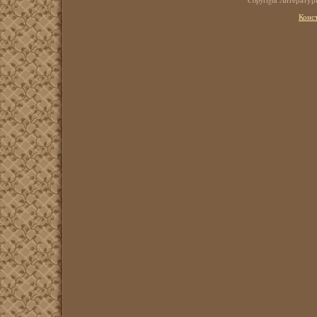
Copyright Литерату
Конс