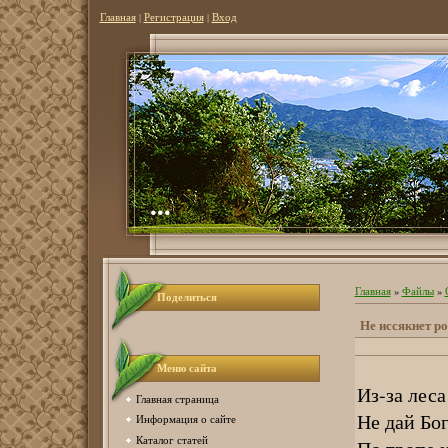
Главная
|
Регистрация
|
Вход
...
Главная
»
Файлы
»
Поделиться
Не иссякнет род
Меню сайта
Из-за леса
Главная страница
Не дай Бог
Информация о сайте
Каталог статей