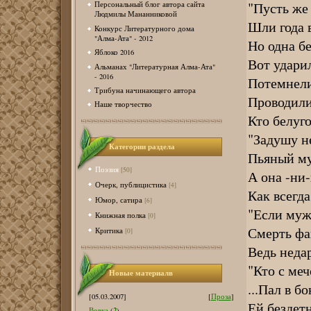
"Пусть же
Персональный блог автора сайта
Людмилы Мананниковой
Шли года 
Конкурс Литературного дома
"Алма-Ата" - 2012
Но одна бе
Яблоко 2016
Вот ударил
Альманах "Литературная Алма-Ата"
- 2016
Потемнели
Трибуна начинающего автора
Проводили
Наше творчество
Кто белуго
"Задушу н
Категории раздела
Пьяный му
Поэзия
[50]
А она -ни-
Очерк, публицистика
[4]
Как всегда
Юмор, сатира
[6]
"Если муж
Книжная полка
[0]
Смерть фа
Критика
[0]
Ведь недар
"Кто с меч
Новые материалв
...Пал в б
[05.03.2007]
[
Проза
]
Ей бездет
2
Вовка
(
)