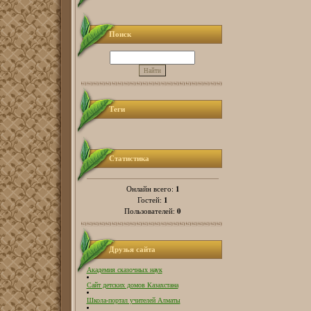
Поиск
Теги
Статистика
1
Онлайн всего:
1
Гостей:
0
Пользователей:
Друзья сайта
Академия сказочных наук
Сайт детских домов Казахстана
Школа-портал учителей Алматы