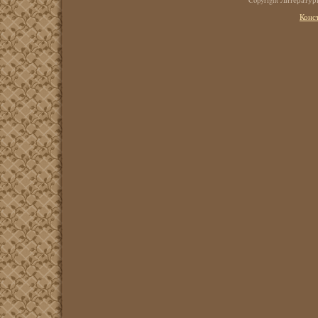
Copyright Литерату
Конс