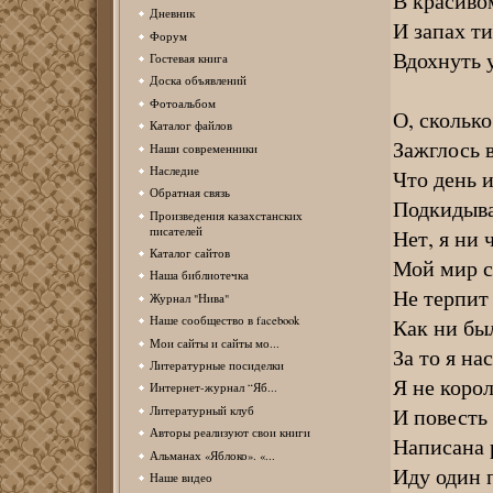
В красиво
Дневник
И запах т
Форум
Вдохнуть 
Гостевая книга
Доска объявлений
Фотоальбом
О, скольк
Каталог файлов
Зажглось в
Наши современники
Наследие
Что день 
Обратная связь
Подкидыва
Произведения казахстанских
Нет, я ни 
писателей
Каталог сайтов
Мой мир с
Наша библиотечка
Не терпит
Журнал "Нива"
Как ни был
Наше сообщество в facebook
Мои сайты и сайты мо...
За то я на
Литературные посиделки
Я не корол
Интернет-журнал “Яб...
И повесть
Литературный клуб
Авторы реализуют свои книги
Написана р
Альманах «Яблоко». «...
Иду один 
Наше видео