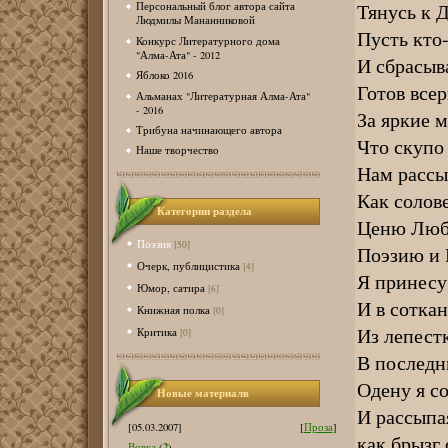
Тянусь к 
Персональный блог автора сайта
Людмилы Мананниковой
Пусть кто-
Конкурс Литературного дома
"Алма-Ата" - 2012
И сбрасыва
Яблоко 2016
Готов всер
Альманах "Литературная Алма-Ата"
- 2016
За яркие 
Трибуна начинающего автора
Что скупо
Наше творчество
Нам рассы
Как солове
Категории раздела
Ценю Любо
Поэзия
[50]
Поэзию и 
Очерк, публицистика
[4]
Я принесу 
Юмор, сатира
[6]
И в соткан
Книжная полка
[0]
Из лепест
Критика
[0]
В последн
Одену я с
Новые материалв
И рассыпа
[05.03.2007]
[
Проза
]
как брызг 
2
Вовка
(
)