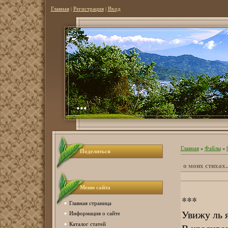
Главная
|
Регистрация
|
Вход
...
Главная
»
Файлы
»
Поделиться
о моих стихах..
Меню сайта
***
Главная страница
Увижу ль 
Информация о сайте
Каталог статей