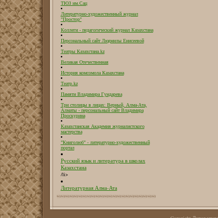
ТЮЗ им.Сац
Литературно-художественный журнал
"Простор"
Коллеги - педагогический журнал Казахстана
Персональный сайт Людмилы Енисеевой
Театры Казахстана.kz
Великая Отечественная
История комсомола Казахстана
Театр.kz
Памяти Владимира Гундарева
Три столицы в лицах: Верный, Алма-Ата,
Алматы - персональный сайт Владимира
Проскурина
Казахстанская Академия журналистского
мастерства
"Книголюб" - литературно-художественный
портал
Русский язык и литература в школах
Казахстана
/li>
Литературная Алма-Ата