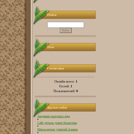
Поиск
Теги
Статистика
1
Онлайн всего:
1
Гостей:
0
Пользователей:
Друзья сайта
Академия сказочных наук
Сайт детских домов Казахстана
Школа-портал учителей Алматы