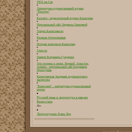
ТЮЗ им.Сац
Литературно-художественный журнал
"Простор"
Коллеги - педагогический журнал Казахстана
Персональный сайт Людмилы Енисеевой
Театры Казахстана.kz
Великая Отечественная
История комсомола Казахстана
Театр.kz
Памяти Владимира Гундарева
Три столицы в лицах: Верный, Алма-Ата,
Алматы - персональный сайт Владимира
Проскурина
Казахстанская Академия журналистского
мастерства
"Книголюб" - литературно-художественный
портал
Русский язык и литература в школах
Казахстана
/li>
Литературная Алма-Ата