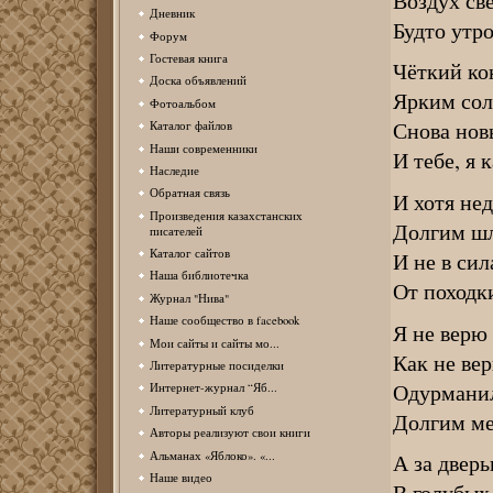
Воздух св
Дневник
Будто утр
Форум
Гостевая книга
Чёткий ко
Доска объявлений
Ярким сол
Фотоальбом
Снова новы
Каталог файлов
Наши современники
И тебе, я 
Наследие
Обратная связь
И хотя не
Произведения казахстанских
Долгим шл
писателей
Каталог сайтов
И не в сил
Наша библиотечка
От походки
Журнал "Нива"
Наше сообщество в facebook
Я не верю 
Мои сайты и сайты мо...
Как не ве
Литературные посиделки
Одурманил
Интернет-журнал “Яб...
Литературный клуб
Долгим ме
Авторы реализуют свои книги
Альманах «Яблоко». «...
А за двер
Наше видео
В голубых