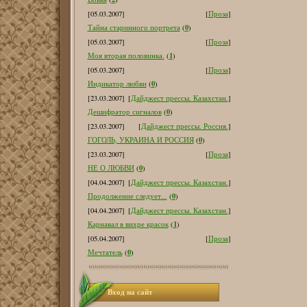
[05.03.2007]
[
Проза
]
0
Тайна старинного портрета
(
)
[05.03.2007]
[
Проза
]
1
Моя вторая половинка.
(
)
[05.03.2007]
[
Проза
]
0
Индикатор любви
(
)
[23.03.2007]
[
Дайджест прессы. Казахстан.
]
0
Дешифратор сигналов
(
)
[23.03.2007]
[
Дайджест прессы. Россия.
]
0
ГОГОЛЬ, УКРАИНА И РОССИЯ
(
)
[23.03.2007]
[
Проза
]
0
НЕ О ЛЮБВИ
(
)
[04.04.2007]
[
Дайджест прессы. Казахстан.
]
0
Продолжение следует...
(
)
[04.04.2007]
[
Дайджест прессы. Казахстан.
]
1
Карнавал в вихре красок
(
)
[05.04.2007]
[
Проза
]
0
Мечтатель
(
)
Вход на сайт