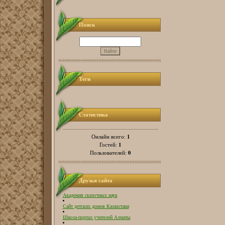
Поиск
Теги
Статистика
1
Онлайн всего:
1
Гостей:
0
Пользователей:
Друзья сайта
Академия сказочных наук
Сайт детских домов Казахстана
Школа-портал учителей Алматы