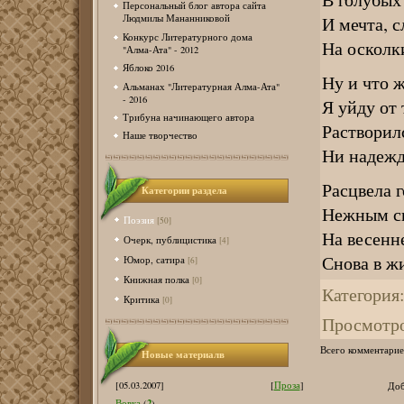
Персональный блог автора сайта
И мечта, 
Людмилы Мананниковой
Конкурс Литературного дома
На осколк
"Алма-Ата" - 2012
Яблоко 2016
Ну и что 
Альманах "Литературная Алма-Ата"
- 2016
Я уйду от 
Трибуна начинающего автора
Растворил
Наше творчество
Ни надежд
Расцвела г
Категории раздела
Нежным св
Поэзия
[50]
На весенне
Очерк, публицистика
[4]
Снова в ж
Юмор, сатира
[6]
Книжная полка
[0]
Категория
Критика
[0]
Просмотр
Всего комментарие
Новые материалв
[05.03.2007]
[
Проза
]
Доб
2
Вовка
(
)