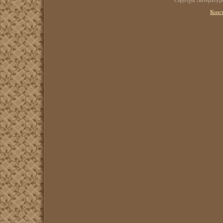
Copyright Литерату
Конс