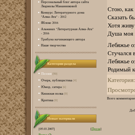
Персональный блог автора сайта
Людмилы Мананниковой
Стою, как
Конкурс Литературного дома
Сказать бы
"Алма-Ата" - 2012
Яблоко 2016
Хотя живу
Альманах "Литературная Алма-Ата"
Душа моя 
- 2016
Трибуна начинающего автора
Лебяжье оз
Наше творчество
Стучался в
Лебяжье оз
Категории раздела
Родимый к
Поэзия
[50]
Категория
Очерк, публицистика
[4]
Юмор, сатира
[6]
Просмотр
Книжная полка
[0]
Всего комментарие
Критика
[0]
Доб
Новые материалв
[05.03.2007]
[
Проза
]
2
Вовка
(
)