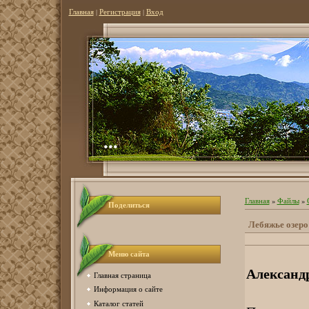
Главная
|
Регистрация
|
Вход
...
Главная
»
Файлы
»
Поделиться
Лебяжье озеро
Меню сайта
Александ
Главная страница
Информация о сайте
Каталог статей