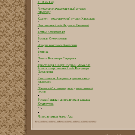
ТЮЗ им.Сац
Литературно-художественный журнал
"Простор"
Коллеги - педагогический журнал Казахстана
Персональный сайт Людмилы Енисеевой
Театры Казахстана.kz
Великая Отечественная
История комсомола Казахстана
Театр.kz
Памяти Владимира Гундарева
Три столицы в лицах: Верный, Алма-Ата,
Алматы - персональный сайт Владимира
Проскурина
Казахстанская Академия журналистского
мастерства
"Книголюб" - литературно-художественный
портал
Русский язык и литература в школах
Казахстана
/li>
Литературная Алма-Ата