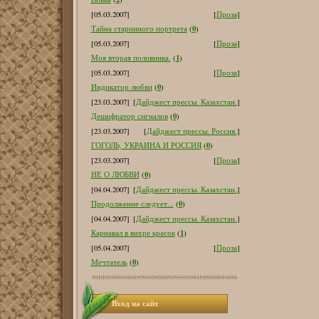
[05.03.2007]
[
Проза
]
0
Тайна старинного портрета
(
)
[05.03.2007]
[
Проза
]
1
Моя вторая половинка.
(
)
[05.03.2007]
[
Проза
]
0
Индикатор любви
(
)
[23.03.2007]
[
Дайджест прессы. Казахстан.
]
0
Дешифратор сигналов
(
)
[23.03.2007]
[
Дайджест прессы. Россия.
]
0
ГОГОЛЬ, УКРАИНА И РОССИЯ
(
)
[23.03.2007]
[
Проза
]
0
НЕ О ЛЮБВИ
(
)
[04.04.2007]
[
Дайджест прессы. Казахстан.
]
0
Продолжение следует...
(
)
[04.04.2007]
[
Дайджест прессы. Казахстан.
]
1
Карнавал в вихре красок
(
)
[05.04.2007]
[
Проза
]
0
Мечтатель
(
)
Вход на сайт