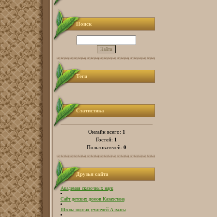
Поиск
Теги
Статистика
1
Онлайн всего:
1
Гостей:
0
Пользователей:
Друзья сайта
Академия сказочных наук
Сайт детских домов Казахстана
Школа-портал учителей Алматы