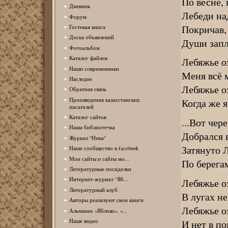
По весне, 
Дневник
Лебеди на
Форум
Покричав, 
Гостевая книга
Доска объявлений
Души запл
Фотоальбом
Каталог файлов
Лебяжье оз
Наши современники
Меня всё м
Наследие
Лебяжье оз
Обратная связь
Произведения казахстанских
Когда же я
писателей
Каталог сайтов
...Вот чер
Наша библиотечка
Добрался 
Журнал "Нива"
Затянуто 
Наше сообщество в facebook
Мои сайты и сайты мо...
По берега
Литературные посиделки
Интернет-журнал “Яб...
Лебяжье оз
Литературный клуб
В лугах н
Авторы реализуют свои книги
Лебяжье оз
Альманах «Яблоко». «...
И нет в п
Наше видео