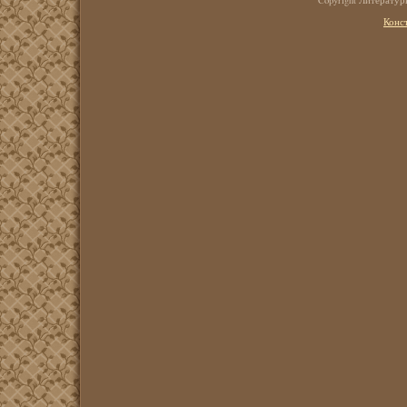
Copyright Литерату
Конс