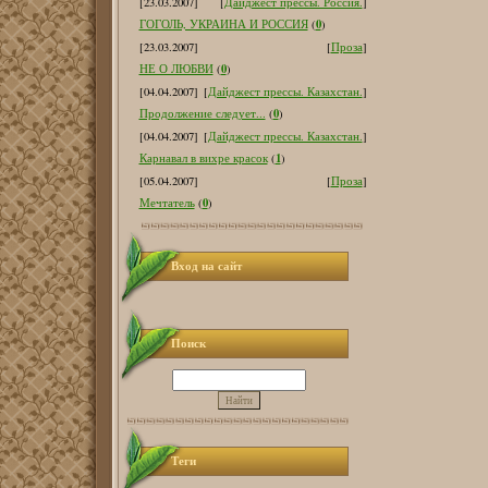
[23.03.2007]
[
Дайджест прессы. Россия.
]
0
ГОГОЛЬ, УКРАИНА И РОССИЯ
(
)
[23.03.2007]
[
Проза
]
0
НЕ О ЛЮБВИ
(
)
[04.04.2007]
[
Дайджест прессы. Казахстан.
]
0
Продолжение следует...
(
)
[04.04.2007]
[
Дайджест прессы. Казахстан.
]
1
Карнавал в вихре красок
(
)
[05.04.2007]
[
Проза
]
0
Мечтатель
(
)
Вход на сайт
Поиск
Теги