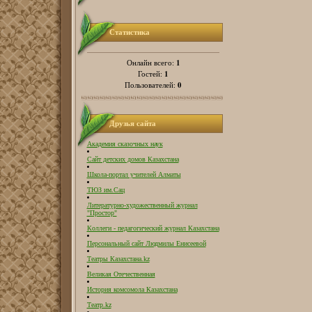
Статистика
1
Онлайн всего:
1
Гостей:
0
Пользователей:
Друзья сайта
Академия сказочных наук
Сайт детских домов Казахстана
Школа-портал учителей Алматы
ТЮЗ им.Сац
Литературно-художественный журнал
"Простор"
Коллеги - педагогический журнал Казахстана
Персональный сайт Людмилы Енисеевой
Театры Казахстана.kz
Великая Отечественная
История комсомола Казахстана
Театр.kz