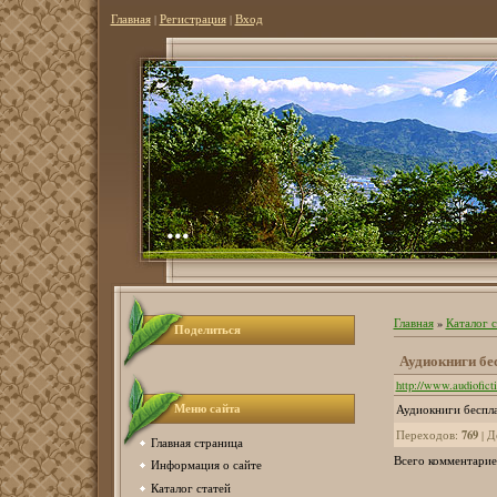
Главная
|
Регистрация
|
Вход
...
Главная
»
Каталог 
Поделиться
Аудиокниги бе
http://www.audioficti
Меню сайта
Аудиокниги беспл
769
Переходов
:
|
Д
Главная страница
Всего комментарие
Информация о сайте
Каталог статей