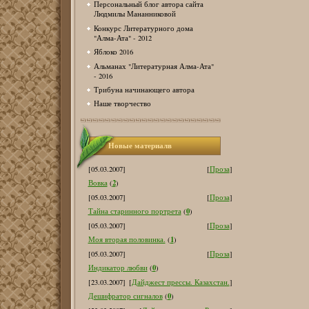
Персональный блог автора сайта
Людмилы Мананниковой
Конкурс Литературного дома
"Алма-Ата" - 2012
Яблоко 2016
Альманах "Литературная Алма-Ата"
- 2016
Трибуна начинающего автора
Наше творчество
Новые материалв
[05.03.2007]
[
Проза
]
2
Вовка
(
)
[05.03.2007]
[
Проза
]
0
Тайна старинного портрета
(
)
[05.03.2007]
[
Проза
]
1
Моя вторая половинка.
(
)
[05.03.2007]
[
Проза
]
0
Индикатор любви
(
)
[23.03.2007]
[
Дайджест прессы. Казахстан.
]
0
Дешифратор сигналов
(
)