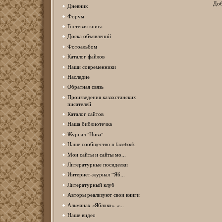
Доб
Дневник
Форум
Гостевая книга
Доска объявлений
Фотоальбом
Каталог файлов
Наши современники
Наследие
Обратная связь
Произведения казахстанских
писателей
Каталог сайтов
Наша библиотечка
Журнал "Нива"
Наше сообщество в facebook
Мои сайты и сайты мо...
Литературные посиделки
Интернет-журнал “Яб...
Литературный клуб
Авторы реализуют свои книги
Альманах «Яблоко». «...
Наше видео