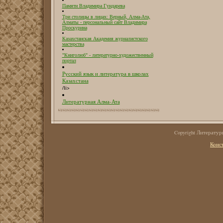
Памяти Владимира Гундарева
Три столицы в лицах: Верный, Алма-Ата,
Алматы - персональный сайт Владимира
Проскурина
Казахстанская Академия журналистского
мастерства
"Книголюб" - литературно-художественный
портал
Русский язык и литература в школах
Казахстана
/li>
Литературная Алма-Ата
Copyright Литерату
Конс