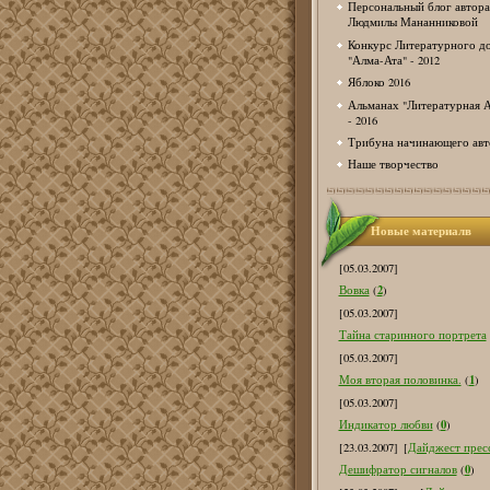
Персональный блог автора
Людмилы Мананниковой
Конкурс Литературного д
"Алма-Ата" - 2012
Яблоко 2016
Альманах "Литературная А
- 2016
Трибуна начинающего авт
Наше творчество
Новые материалв
[05.03.2007]
2
Вовка
(
)
[05.03.2007]
Тайна старинного портрета
[05.03.2007]
1
Моя вторая половинка.
(
)
[05.03.2007]
0
Индикатор любви
(
)
[23.03.2007]
[
Дайджест пресс
0
Дешифратор сигналов
(
)