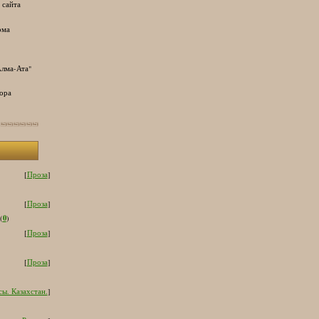
 сайта
ома
лма-Ата"
ора
[
Проза
]
[
Проза
]
0
(
)
[
Проза
]
[
Проза
]
ы. Казахстан.
]