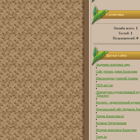
Статистика
1
Онлайн всего:
1
Гостей:
0
Пользователей:
Друзья сайта
Академия сказочных наук
Сайт детских домов Казахстана
Школа-портал учителей Алматы
ТЮЗ им.Сац
Литературно-художественный жу
"Простор"
Коллеги - педагогический журнал
Персональный сайт Людмилы Ен
Театры Казахстана.kz
Великая Отечественная
История комсомола Казахстана
Театр.kz