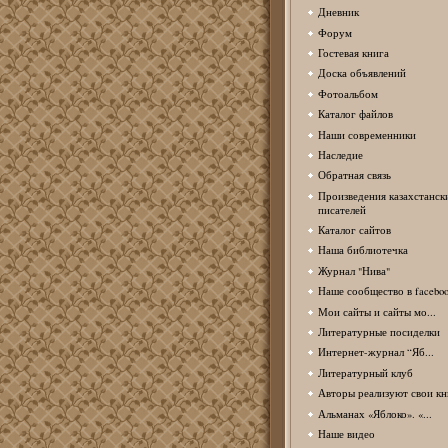
Дневник
Форум
Гостевая книга
Доска объявлений
Фотоальбом
Каталог файлов
Наши современники
Наследие
Обратная связь
Произведения казахстанск
писателей
Каталог сайтов
Наша библиотечка
Журнал "Нива"
Наше сообщество в facebo
Мои сайты и сайты мо...
Литературные посиделки
Интернет-журнал “Яб...
Литературный клуб
Авторы реализуют свои кн
Альманах «Яблоко». «...
Наше видео