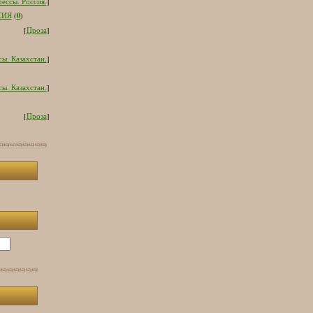
ессы. Россия.
]
0
СИЯ
(
)
[
Проза
]
ы. Казахстан.
]
ы. Казахстан.
]
[
Проза
]