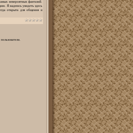
самых невероятных фантазий.
ию. Я надеюсь увидеть здесь
егда открыта для общения и
 пользователи.