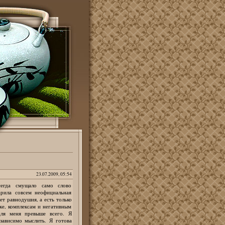
23.07.2009, 05:54
сегда смущало само слово
рила совсем неофициальная
т равнодушия, а есть только
ке, комплексам и негативным
ля меня превыше всего. Я
зависимо мыслить. Я готова