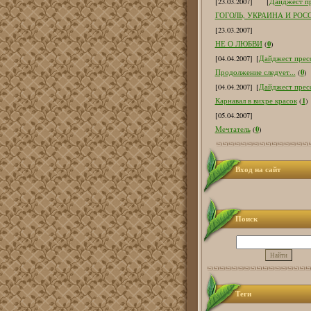
[23.03.2007]
[
Дайджест пр
ГОГОЛЬ, УКРАИНА И РОС
[23.03.2007]
0
НЕ О ЛЮБВИ
(
)
[04.04.2007]
[
Дайджест пресс
0
Продолжение следует...
(
)
[04.04.2007]
[
Дайджест пресс
1
Карнавал в вихре красок
(
)
[05.04.2007]
0
Мечтатель
(
)
Вход на сайт
Поиск
Теги