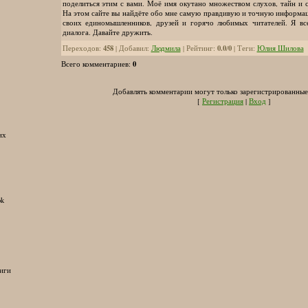
поделиться этим с вами. Моё имя окутано множеством слухов, тайн и 
На этом сайте вы найдёте обо мне самую правдивую и точную информац
своих единомышленников, друзей и горячо любимых читателей. Я вс
диалога. Давайте дружить.
458
0.0
0
Переходов
:
|
Добавил
:
Людмила
|
Рейтинг
:
/
|
Теги
:
Юлия Шилова
0
Всего комментариев
:
Добавлять комментарии могут только зарегистрированные
[
Регистрация
|
Вход
]
их
ok
иги