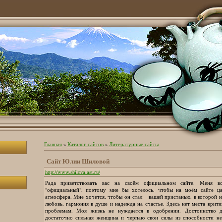
Главная
»
Каталог сайтов
»
Литературные сайты
Сайт Юлии Шиловой
http://www.shilova.ast.ru/
Рада приветствовать вас на своём официальном сайте. Меня в
"официальный", поэтому мне бы хотелось, чтобы на моём сайте ца
атмосфера. Мне хочется, чтобы он стал вашей пристанью, в которой не
любовь, гармония в душе и надежда на счастье. Здесь нет места крити
проблемам. Моя жизнь не нуждается в одобрении. Достоинство д
достаточно сильная женщина и черпаю свои силы из способности не