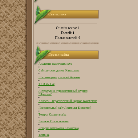
Статистика
1
Онлайн всего:
1
Гостей:
0
Пользователей:
Друзья сайта
Академия сказочных наук
Сайт детских домов Казахстана
Школа-портал учителей Алматы
ТЮЗ им.Сац
Литературно-художественный журнал
"Простор"
Коллеги - педагогический журнал Казахстана
Персональный сайт Людмилы Енисеевой
Театры Казахстана.kz
Великая Отечественная
История комсомола Казахстана
Театр.kz