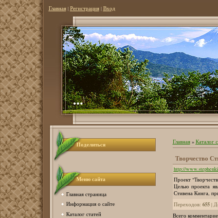
Главная
|
Регистрация
|
Вход
...
Главная
»
Каталог 
Поделиться
Творчество Ст
http://www.stephenki
Меню сайта
Проект "Творчеств
Целью проекта яв
Стивена Кинга, пр
Главная страница
655
Информация о сайте
Переходов
:
|
Д
Каталог статей
Всего комментарие