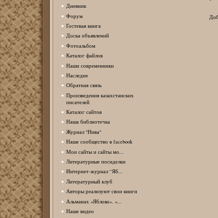
Дневник
Форум
Доб
Гостевая книга
Доска объявлений
Фотоальбом
Каталог файлов
Наши современники
Наследие
Обратная связь
Произведения казахстанских
писателей
Каталог сайтов
Наша библиотечка
Журнал "Нива"
Наше сообщество в facebook
Мои сайты и сайты мо...
Литературные посиделки
Интернет-журнал “Яб...
Литературный клуб
Авторы реализуют свои книги
Альманах «Яблоко». «...
Наше видео