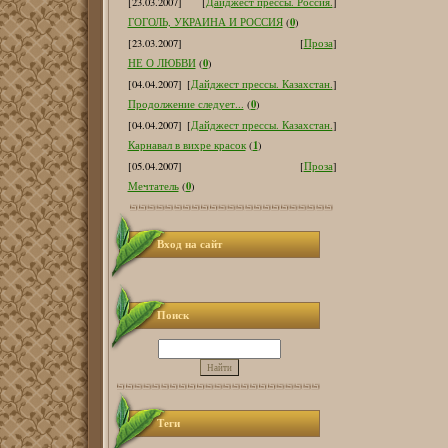
[23.03.2007]
[
Дайджест прессы. Россия.
]
0
ГОГОЛЬ, УКРАИНА И РОССИЯ
(
)
[23.03.2007]
[
Проза
]
0
НЕ О ЛЮБВИ
(
)
[04.04.2007]
[
Дайджест прессы. Казахстан.
]
0
Продолжение следует...
(
)
[04.04.2007]
[
Дайджест прессы. Казахстан.
]
1
Карнавал в вихре красок
(
)
[05.04.2007]
[
Проза
]
0
Мечтатель
(
)
Вход на сайт
Поиск
Теги