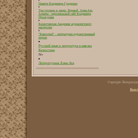
Памяти Владимира Гундарева
Три столицы в лицах: Верный, Алма-Ата,
Алматы - персональный сайт Владимира
Проскурина
Казахстанская Академия журналистского
мастерства
"Книголюб" - литературно-художественный
портал
Русский язык и литература в школах
Казахстана
/li>
Литературная Алма-Ата
Copyright Литерату
Конс