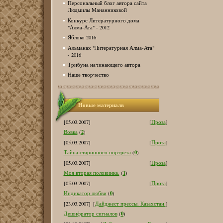
Персональный блог автора сайта
Людмилы Мананниковой
Конкурс Литературного дома
"Алма-Ата" - 2012
Яблоко 2016
Альманах "Литературная Алма-Ата"
- 2016
Трибуна начинающего автора
Наше творчество
Новые материалв
[05.03.2007]
[
Проза
]
2
Вовка
(
)
[05.03.2007]
[
Проза
]
0
Тайна старинного портрета
(
)
[05.03.2007]
[
Проза
]
1
Моя вторая половинка.
(
)
[05.03.2007]
[
Проза
]
0
Индикатор любви
(
)
[23.03.2007]
[
Дайджест прессы. Казахстан.
]
0
Дешифратор сигналов
(
)