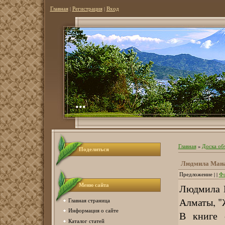
Главная
|
Регистрация
|
Вход
...
Главная
»
Доска об
Поделиться
Людмила Манан
Предложение | |
Фо
Меню сайта
Людмила М
Алматы, "Ж
Главная страница
Информация о сайте
В книге 
Каталог статей