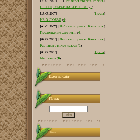
[23.03.2007]
[
Дайджест прессы. Россия.
]
0
ГОГОЛЬ, УКРАИНА И РОССИЯ
(
)
[23.03.2007]
[
Проза
]
0
НЕ О ЛЮБВИ
(
)
[04.04.2007]
[
Дайджест прессы. Казахстан.
]
0
Продолжение следует...
(
)
[04.04.2007]
[
Дайджест прессы. Казахстан.
]
1
Карнавал в вихре красок
(
)
[05.04.2007]
[
Проза
]
0
Мечтатель
(
)
Вход на сайт
Поиск
Теги