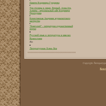
Памяти Владимира Гундарева
Три столицы в лицах: Верный, Алма-Ата,
Алматы - персональный сайт Владимира
Проскурина
Казахстанская Академия журналистского
мастерства
"Книголюб" - литературно-художественный
портал
Русский язык и литература в школах
Казахстана
/li>
Литературная Алма-Ата
Copyright Литерату
Конс