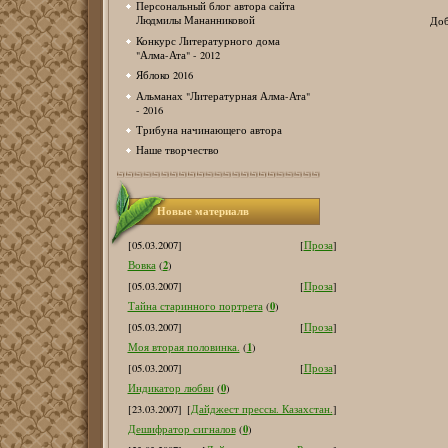
Персональный блог автора сайта
Людмилы Мананниковой
Доб
Конкурс Литературного дома
"Алма-Ата" - 2012
Яблоко 2016
Альманах "Литературная Алма-Ата"
- 2016
Трибуна начинающего автора
Наше творчество
Новые материалв
[05.03.2007]
[
Проза
]
2
Вовка
(
)
[05.03.2007]
[
Проза
]
0
Тайна старинного портрета
(
)
[05.03.2007]
[
Проза
]
1
Моя вторая половинка.
(
)
[05.03.2007]
[
Проза
]
0
Индикатор любви
(
)
[23.03.2007]
[
Дайджест прессы. Казахстан.
]
0
Дешифратор сигналов
(
)