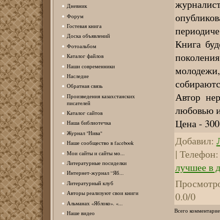
журнали
Дневник
опублик
Форум
Гостевая книга
периодиче
Доска объявлений
Книга буд
Фотоальбом
поколения
Каталог файлов
Наши современники
молодежи
Наследие
собираютс
Обратная связь
Автор не
Произведения казахстанских
писателей
любовью и
Каталог сайтов
Цена - 300
Наша библиотечка
Журнал "Нива"
Добавил
:
Наше сообщество в facebook
|
Телефон
:
Мои сайты и сайты мо...
Литературные посиделки
лучшее в д
Интернет-журнал “Яб...
Просмотр
Литературный клуб
Авторы реализуют свои книги
0.0
/
0
Альманах «Яблоко». «...
Всего комментарие
Наше видео