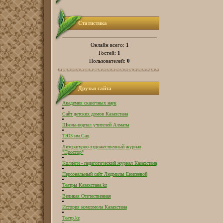
Статистика
1
Онлайн всего:
1
Гостей:
0
Пользователей:
Друзья сайта
Академия сказочных наук
Сайт детских домов Казахстана
Школа-портал учителей Алматы
ТЮЗ им.Сац
Литературно-художественный журнал
"Простор"
Коллеги - педагогический журнал Казахстана
Персональный сайт Людмилы Енисеевой
Театры Казахстана.kz
Великая Отечественная
История комсомола Казахстана
Театр.kz