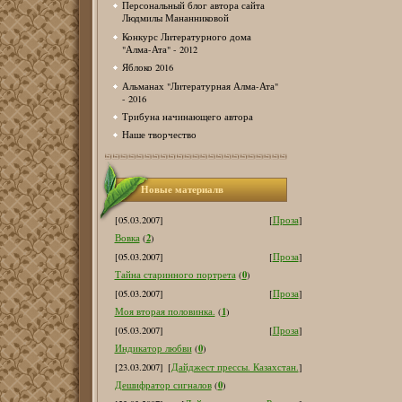
Персональный блог автора сайта
Людмилы Мананниковой
Конкурс Литературного дома
"Алма-Ата" - 2012
Яблоко 2016
Альманах "Литературная Алма-Ата"
- 2016
Трибуна начинающего автора
Наше творчество
Новые материалв
[05.03.2007]
[
Проза
]
2
Вовка
(
)
[05.03.2007]
[
Проза
]
0
Тайна старинного портрета
(
)
[05.03.2007]
[
Проза
]
1
Моя вторая половинка.
(
)
[05.03.2007]
[
Проза
]
0
Индикатор любви
(
)
[23.03.2007]
[
Дайджест прессы. Казахстан.
]
0
Дешифратор сигналов
(
)