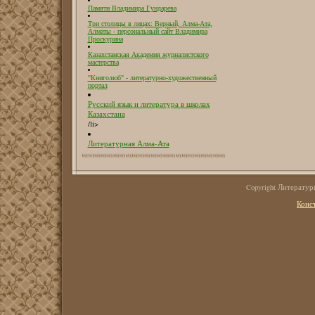
Памяти Владимира Гундарева
Три столицы в лицах: Верный, Алма-Ата,
Алматы - персональный сайт Владимира
Проскурина
Казахстанская Академия журналистского
мастерства
"Книголюб" - литературно-художественный
портал
Русский язык и литература в школах
Казахстана
/li>
Литературная Алма-Ата
Copyright Литерату
Конс