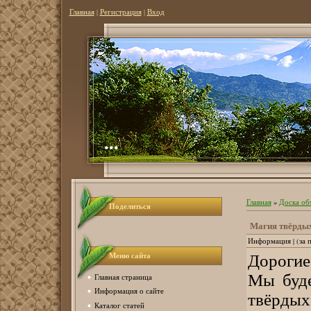
Главная
|
Регистрация
|
Вход
...
Главная
»
Доска об
Поделиться
Магия твёрды
Информация | (за 
Меню сайта
Дорогие
Мы буде
Главная страница
Информация о сайте
твёр
Каталог статей