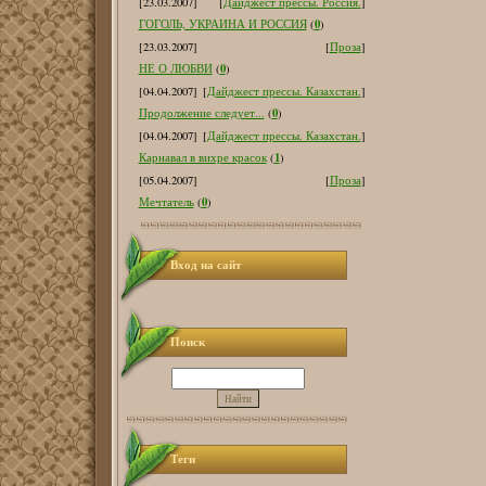
[23.03.2007]
[
Дайджест прессы. Россия.
]
0
ГОГОЛЬ, УКРАИНА И РОССИЯ
(
)
[23.03.2007]
[
Проза
]
0
НЕ О ЛЮБВИ
(
)
[04.04.2007]
[
Дайджест прессы. Казахстан.
]
0
Продолжение следует...
(
)
[04.04.2007]
[
Дайджест прессы. Казахстан.
]
1
Карнавал в вихре красок
(
)
[05.04.2007]
[
Проза
]
0
Мечтатель
(
)
Вход на сайт
Поиск
Теги