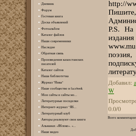
http://w
Дневник
Форум
Пишите,
Гостевая книга
Админи
Доска объявлений
P.S. На
Фотоальбом
Каталог файлов
изда
Наши современники
www.mu
Наследие
поэзия,
Обратная связь
Произведения казахстанских
подпис
писателей
литерат
Каталог сайтов
Наша библиотечка
Добавил
:
Журнал "Нива"
Наше сообщество в facebook
W
Мои сайты и сайты мо...
Просмотр
Литературные посиделки
0.0
/
0
Интернет-журнал “Яб...
Литературный клуб
Всего комментарие
Авторы реализуют свои книги
Альманах «Яблоко». «...
Доб
Наше видео