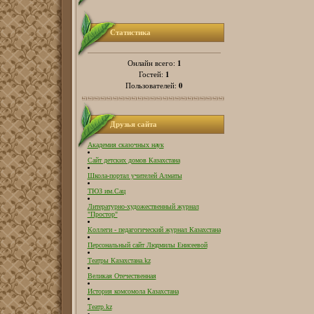
Статистика
1
Онлайн всего:
1
Гостей:
0
Пользователей:
Друзья сайта
Академия сказочных наук
Сайт детских домов Казахстана
Школа-портал учителей Алматы
ТЮЗ им.Сац
Литературно-художественный журнал
"Простор"
Коллеги - педагогический журнал Казахстана
Персональный сайт Людмилы Енисеевой
Театры Казахстана.kz
Великая Отечественная
История комсомола Казахстана
Театр.kz