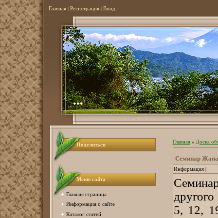
Главная
|
Регистрация
|
Вход
...
Главная
»
Доска об
Поделиться
Семинар Жанат
Информация |
Меню сайта
Семинар
другого
Главная страница
Информация о сайте
5, 12, 
Каталог статей