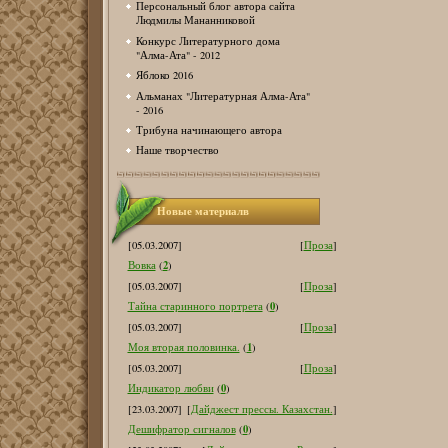
Персональный блог автора сайта
Людмилы Мананниковой
Конкурс Литературного дома
"Алма-Ата" - 2012
Яблоко 2016
Альманах "Литературная Алма-Ата"
- 2016
Трибуна начинающего автора
Наше творчество
Новые материалв
[05.03.2007]
[
Проза
]
2
Вовка
(
)
[05.03.2007]
[
Проза
]
0
Тайна старинного портрета
(
)
[05.03.2007]
[
Проза
]
1
Моя вторая половинка.
(
)
[05.03.2007]
[
Проза
]
0
Индикатор любви
(
)
[23.03.2007]
[
Дайджест прессы. Казахстан.
]
0
Дешифратор сигналов
(
)