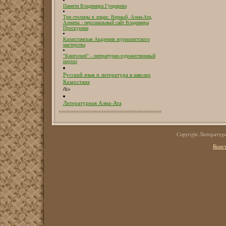
Памяти Владимира Гундарева
Три столицы в лицах: Верный, Алма-Ата,
Алматы - персональный сайт Владимира
Проскурина
Казахстанская Академия журналистского
мастерства
"Книголюб" - литературно-художественный
портал
Русский язык и литература в школах
Казахстана
/li>
Литературная Алма-Ата
Copyright Литерату
Конс