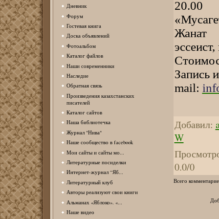
20.00 
Дневник
Форум
«Мусаге
Гостевая книга
Жанат 
Доска объявлений
эссеист,
Фотоальбом
Каталог файлов
Стоимос
Наши современники
Запись и
Наследие
mail:
in
Обратная связь
Произведения казахстанских
писателей
Каталог сайтов
Добавил
:
Наша библиотечка
Журнал "Нива"
W
Наше сообщество в facebook
Просмотр
Мои сайты и сайты мо...
Литературные посиделки
0.0
/
0
Интернет-журнал “Яб...
Всего комментарие
Литературный клуб
Авторы реализуют свои книги
Доб
Альманах «Яблоко». «...
Наше видео