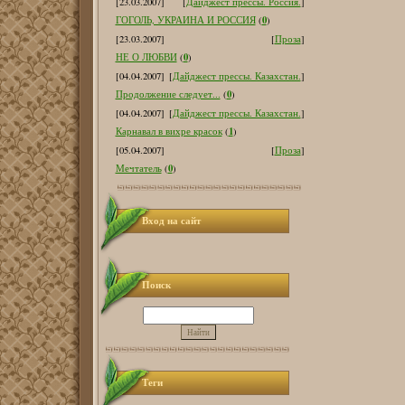
[23.03.2007]
[
Дайджест прессы. Россия.
]
0
ГОГОЛЬ, УКРАИНА И РОССИЯ
(
)
[23.03.2007]
[
Проза
]
0
НЕ О ЛЮБВИ
(
)
[04.04.2007]
[
Дайджест прессы. Казахстан.
]
0
Продолжение следует...
(
)
[04.04.2007]
[
Дайджест прессы. Казахстан.
]
1
Карнавал в вихре красок
(
)
[05.04.2007]
[
Проза
]
0
Мечтатель
(
)
Вход на сайт
Поиск
Теги