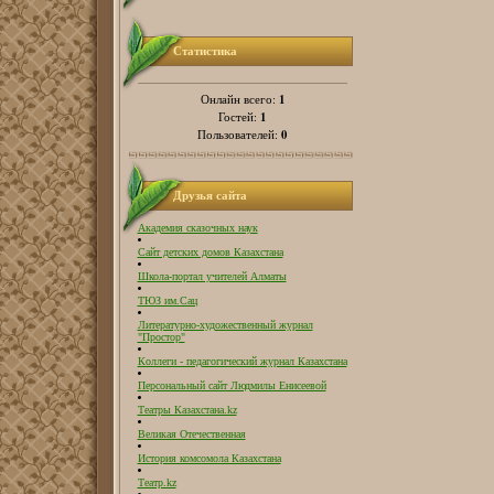
Статистика
1
Онлайн всего:
1
Гостей:
0
Пользователей:
Друзья сайта
Академия сказочных наук
Сайт детских домов Казахстана
Школа-портал учителей Алматы
ТЮЗ им.Сац
Литературно-художественный журнал
"Простор"
Коллеги - педагогический журнал Казахстана
Персональный сайт Людмилы Енисеевой
Театры Казахстана.kz
Великая Отечественная
История комсомола Казахстана
Театр.kz