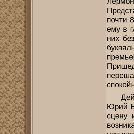
Лермо
Предс
почти 8
ему в 
них бе
буквал
премье
Пришед
переша
спокойн
Дей
Юрий Б
сцену 
возни