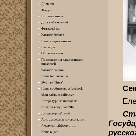
Дневник
Форум
Гостевая книга
Доска объявлений
Фотоальбом
Каталог файлов
Наши современники
Наследие
Обратная связь
Произведения казахстанских
писателей
Каталог сайтов
Наша библиотечка
Журнал "Нива"
Сек
Наше сообщество в facebook
Мои сайты и сайты мо...
Еле
Литературные посиделки
Интернет-журнал “Яб...
С
Литературный клуб
Авторы реализуют свои книги
Госуд
Альманах «Яблоко». «...
русск
Наше видео