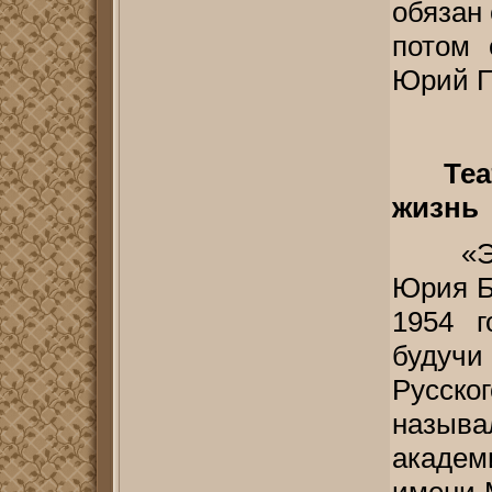
обязан 
потом 
Юрий П
Те
жизнь
«Э
Юрия Б
1954 г
будучи
Русск
назы
академ
имени 