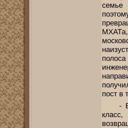
семье 
поэто
превра
МХАТа
моско
наизус
полоса
инжен
направ
получи
пост в
- В
класс
возв