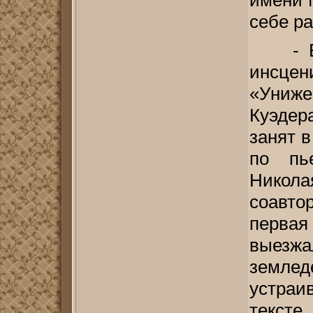
себе ра
- Б
инсце
«Униже
Куэдер
занят 
по пье
Нико
соавт
первая
выезжа
землед
устраи
текст