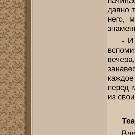
начинае
давно 
него, 
знамен
- И
вспом
вечера
занавес
каждое
перед 
из сво
Теа
Вле