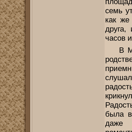
площад
семь у
как же
друга,
часов 
В М
родс
прием
слушал
радост
крикну
Радост
была в
даже