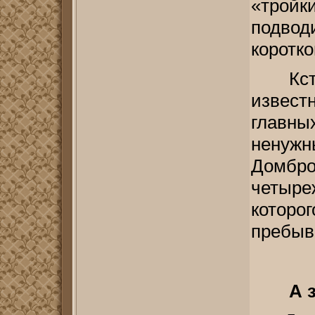
«тройк
подвод
коротко
Кст
извест
главны
ненуж
Домбр
четыре
котор
пребыв
А з