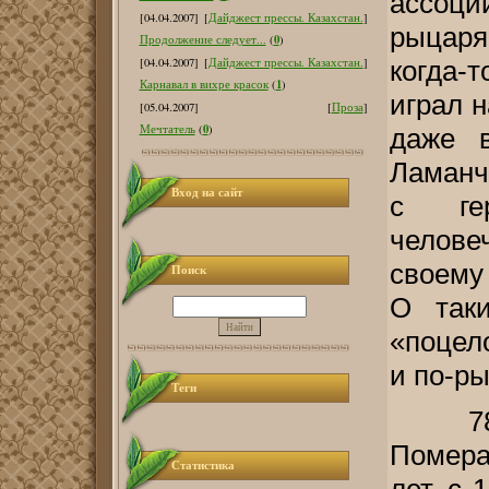
ассоци
[04.04.2007]
[
Дайджест прессы. Казахстан.
]
рыцаря
0
Продолжение следует...
(
)
[04.04.2007]
[
Дайджест прессы. Казахстан.
]
когда-
1
Карнавал в вихре красок
(
)
играл н
[05.04.2007]
[
Проза
]
0
Мечтатель
(
)
даже 
Ламанч
Вход на сайт
с ге
челове
своему 
Поиск
О таки
«поцел
и по-ры
Теги
78
Помера
Статистика
лет, с 