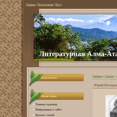
Главная
|
Регистрация
|
Вход
Литературная Алма-Ат
Главная
»
Статьи
»
Поделиться
Юрий Померанц
Меню сайта
Главная страница
Информация о сайте
Каталог статей