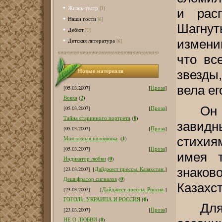
Жизнь-театр
[3]
и расп
Наши гости
[6]
Шагну
Дебют
[1]
измени
Детская литература
[6]
что вс
Новые материалв
звезды
вела ег
[05.03.2007]
[
Проза
]
2
Вовка
(
)
Он
[05.03.2007]
[
Проза
]
0
Тайна старинного портрета
(
)
завид
[05.03.2007]
[
Проза
]
стихия
1
Моя вторая половинка.
(
)
[05.03.2007]
[
Проза
]
имея т
0
Индикатор любви
(
)
знаков
[23.03.2007]
[
Дайджест прессы. Казахстан.
]
0
Дешифратор сигналов
(
)
Казахст
[23.03.2007]
[
Дайджест прессы. Россия.
]
0
ГОГОЛЬ, УКРАИНА И РОССИЯ
(
)
Для
[23.03.2007]
[
Проза
]
0
НЕ О ЛЮБВИ
(
)