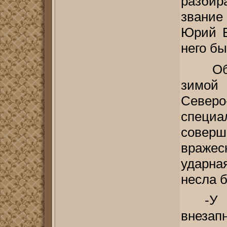
разбир
звание
Юрий Б
него бы
Обу
зимой 
Севе
спец
совер
враже
ударна
несла 
-У
внезап