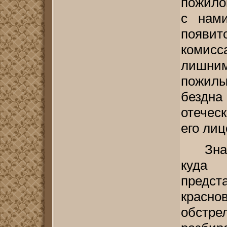
пожило
с нами
появит
комисс
лишни
пожилы
бездна
отеческ
его лиц
Зна
куда
предс
красно
обстр