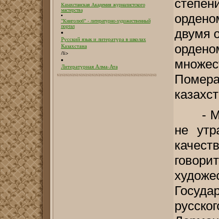
степен
Казахстанская Академия журналистского
мастерства
ордено
"Книголюб" - литературно-художественный
портал
двумя 
Русский язык и литература в школах
орде
Казахстана
/li>
множ
Литературная Алма-Ата
Помера
казахст
- М
не утр
качест
гово
худо
Госуд
русск