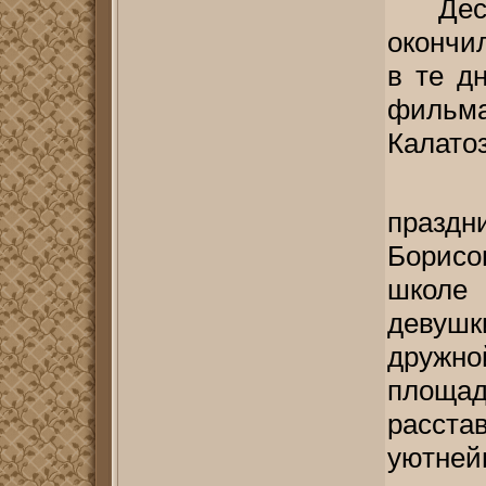
Де
окончи
в те д
фильм
Калато
- 
праздн
Борисо
школе
девушк
дружно
площа
расста
уютней