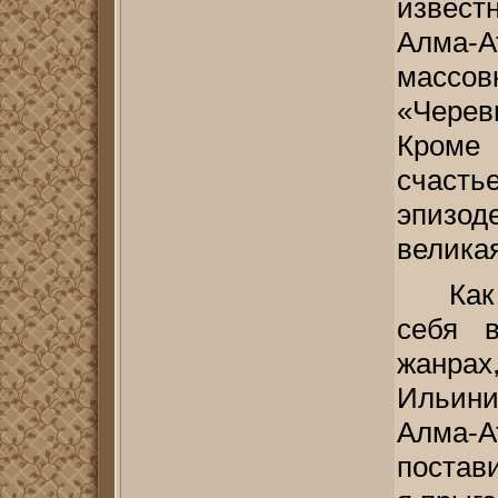
извест
Алма-А
масс
«Черев
Кроме
счасть
эпизод
велика
Как
себя 
жанр
Ильини
Алма-
постави