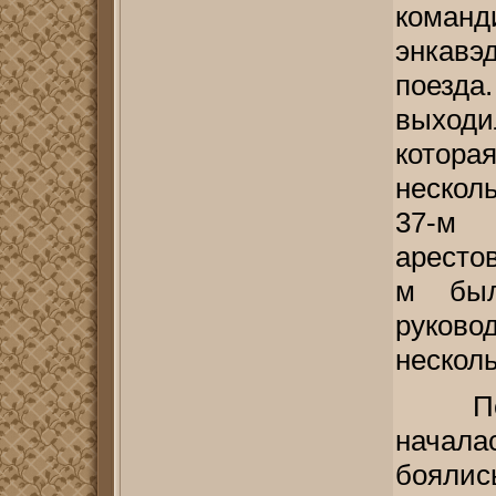
команд
энкавэ
поезда.
выходи
котора
нескол
37-м 
арестов
м был
руков
нескол
По
начала
боялис