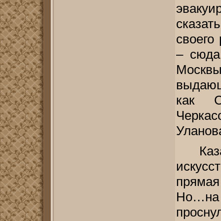
эваку
сказат
своего
– сюда
Москвы
выдающ
как С
Черка
Уланова
Ка
искусс
прямая
Но…на
просн