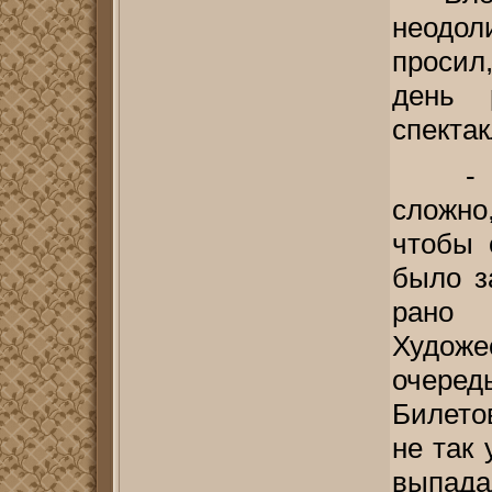
неодол
просил
день 
спектак
- 
сложно
чтобы 
было з
рано
Художе
очеред
Билето
не так 
выпада