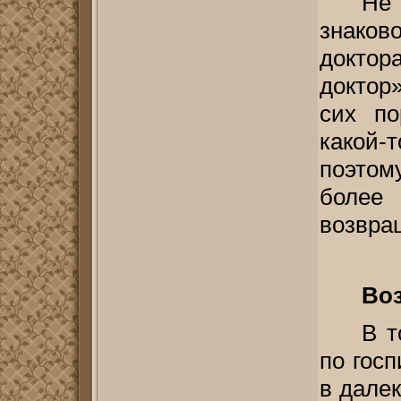
Не 
знаков
доктор
доктор
сих по
какой-
поэтом
более
возвра
Воз
В т
по гос
в дале