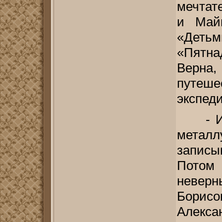
мечтат
и Май
«Дет
«Пятна
Верн
путеш
экспед
- И
металл
запис
Потом 
неверн
Борис
Алекс