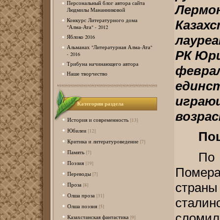
Персональный блог автора сайта
Лерм
Людмилы Мананниковой
Конкурс Литературного дома
Казахс
"Алма-Ата" - 2012
лауре
Яблоко 2016
Альманах "Литературная Алма-Ата"
РК Юри
- 2016
Трибуна начинающего автора
февра
Наше творчество
единс
игра
Категории раздела
возрас
История и современность
[13]
Юбилеи
[12]
По
Критика и литературоведение
[7]
Память
[7]
По
Поэзия
[19]
Помера
Переводы
[7]
страны
Проза
[8]
Олша проза
[31]
сталин
Олша поэзия
[5]
сломил
Казахстанская фантастика
[9]