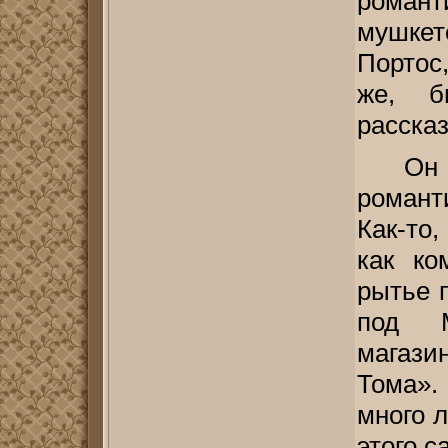
роман
мушке
Портос
же, б
расска
Он
роман
Как-то,
как ко
рытье 
под М
магаз
Тома».
много л
этого с