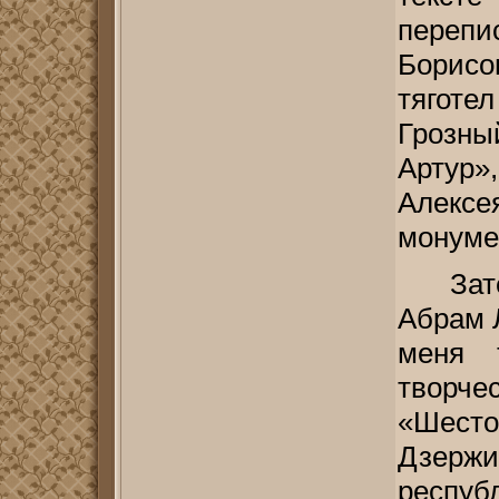
переп
Борисо
тяготе
Грозны
Артур
Алексе
монумен
Зат
Абрам 
меня 
творче
«Шес
Дзержи
респу