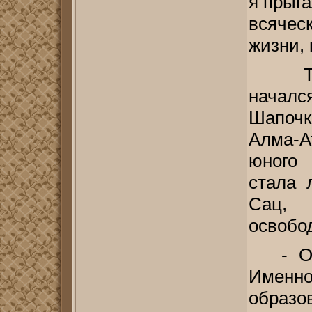
я прыг
всячес
жизни, 
Те
началс
Шапоч
Алма-А
юного 
стала 
Сац, 
освобод
- О
Именно
образо