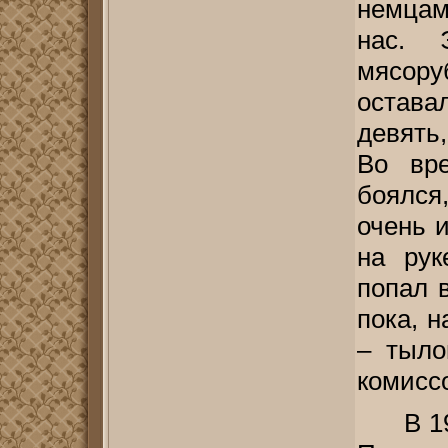
немцам
нас. 
мясоруб
остава
девять
Во вр
боялся,
очень 
на рук
попал в
пока, 
– тыло
комисс
В 1