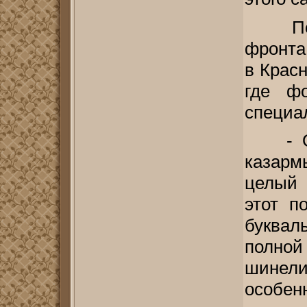
По
фронта
в Крас
где ф
специа
- О
казарм
целый 
этот п
буквал
полной
шинел
особе