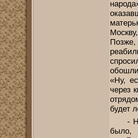
народа
оказа
матер
Москву
Позж
реаби
спроси
обошли
«Ну, е
через 
отрядо
будет л
- Н
было, 