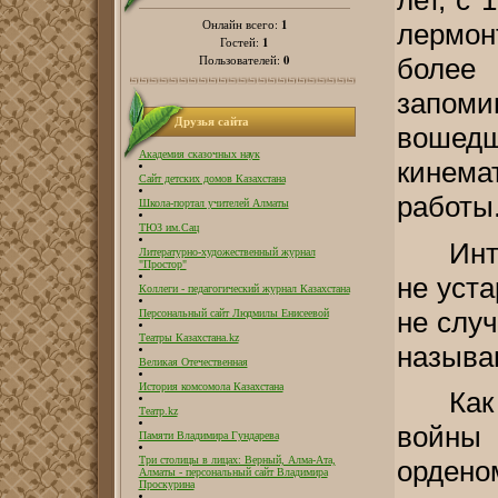
1
Онлайн всего:
лермон
1
Гостей:
0
Пользователей:
боле
запоми
Друзья сайта
вошедш
Академия сказочных наук
кинема
Сайт детских домов Казахстана
работы
Школа-портал учителей Алматы
ТЮЗ им.Сац
Инт
Литературно-художественный журнал
"Простор"
не уста
Коллеги - педагогический журнал Казахстана
не слу
Персональный сайт Людмилы Енисеевой
Театры Казахстана.kz
называю
Великая Отечественная
История комсомола Казахстана
Как
Театр.kz
войны
Памяти Владимира Гундарева
Три столицы в лицах: Верный, Алма-Ата,
орден
Алматы - персональный сайт Владимира
Проскурина