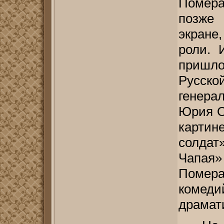
Помер
позже 
экране
роли. 
пришл
Русск
генера
Юрия О
карти
солдат
Чапая»
Помер
коме
драмати