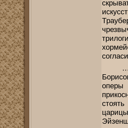
скрыва
искусс
Траубе
чрезв
трилог
хормей
соглас
… 
Борисо
оперы 
прикос
стоять
царицы
Эйзен