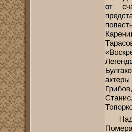
от сч
предс
попаст
Карен
Тарасо
«Воскр
Легенд
Булгак
актер
Грибо
Станис
Топорк
На
Помера