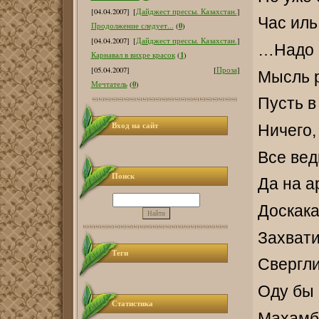
[04.04.2007]
[
Дайджест прессы. Казахстан.
]
Час иль
0
Продолжение следует...
(
)
[04.04.2007]
[
Дайджест прессы. Казахстан.
]
…Надо б
1
Карнавал в вихре красок
(
)
[05.04.2007]
[
Проза
]
Мысль р
0
Мечтатель
(
)
Пусть в
Вход на сайт
Ничего,
Все вед
Поиск
Да на а
Доскака
Захвати
Теги
Свергли
Оду бы 
Статистика
Махамбе