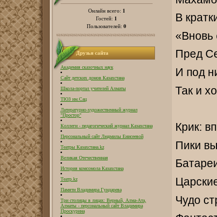
1
Онлайн всего:
В кратк
1
Гостей:
0
Пользователей:
«Вновь 
Пред С
Друзья сайта
Академия сказочных наук
И под н
Сайт детских домов Казахстана
Так и х
Школа-портал учителей Алматы
ТЮЗ им.Сац
Литературно-художественный журнал
"Простор"
Крик: в
Коллеги - педагогический журнал Казахстана
Персональный сайт Людмилы Енисеевой
Пики вы
Театры Казахстана.kz
Великая Отечественная
Батареи
История комсомола Казахстана
Царски
Театр.kz
Памяти Владимира Гундарева
Чудо ст
Три столицы в лицах: Верный, Алма-Ата,
Алматы - персональный сайт Владимира
Проскурина