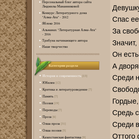
Персональный блог автора сайта
Девушку
Людмилы Мананниковой
Конкурс Литературного дома
"Алма-Ата" - 2012
Спас ее
Яблоко 2016
За своб
Альманах "Литературная Алма-Ата"
- 2016
Трибуна начинающего автора
Значит,
Наше творчество
Он есть
А дворя
Категории раздела
История и современность
Среди н
[13]
Юбилеи
[12]
Свободо
Критика и литературоведение
[7]
Память
[7]
Гордые,
Поэзия
[19]
Переводы
[7]
Средь с
Проза
[8]
Среди в
Олша проза
[31]
Олша поэзия
[5]
Оттого 
Казахстанская фантастика
[9]