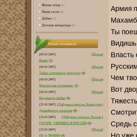
Жизнь-театр
[3]
Армия п
Наши гости
[6]
Дебют
Махамбе
[1]
Детская литература
[6]
Ты поеш
Видишь,
Новые материалв
Власть 
[05.03.2007]
[
Проза
]
2
Вовка
(
)
Русским
[05.03.2007]
[
Проза
]
0
Тайна старинного портрета
(
)
Чем тв
[05.03.2007]
[
Проза
]
1
Моя вторая половинка.
(
)
Вот дво
[05.03.2007]
[
Проза
]
0
Индикатор любви
(
)
Тяжесть
[23.03.2007]
[
Дайджест прессы. Казахстан.
]
0
Дешифратор сигналов
(
)
Смотри
[23.03.2007]
[
Дайджест прессы. Россия.
]
Средь с
0
ГОГОЛЬ, УКРАИНА И РОССИЯ
(
)
[23.03.2007]
[
Проза
]
Но уже 
0
НЕ О ЛЮБВИ
(
)