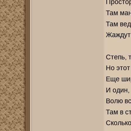
Простор
Там ман
Там вед
Жаждут
Степь,
Но этот
Еще шир
И один,
Волю вс
Там в с
Сколько