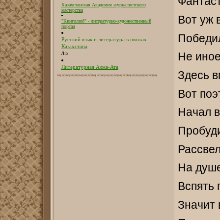
Фантаст
Казахстанская Академия журналистского
мастерства
Вот уж 
"Книголюб" - литературно-художественный
портал
Победи
Русский язык и литература в школах
Казахстана
/li>
Не иное
Литературная Алма-Ата
Здесь 
Вот поэ
Начал 
Пробуд
Рассвел
На душе
Вспять 
Значит 