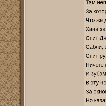
Там неп
За кото
Что же 
Хана за
Спит Дж
Сабли, 
Спит р
Ничего
И зуба
В эту н
За окно
Но каза