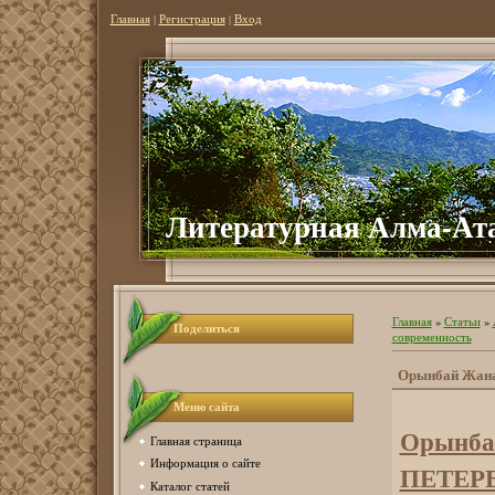
Главная
|
Регистрация
|
Вход
Литературная Алма-Ат
Главная
»
Статьи
»
Поделиться
современность
Орынбай Жан
Меню сайта
Орынба
Главная страница
Информация о сайте
ПЕТЕР
Каталог статей