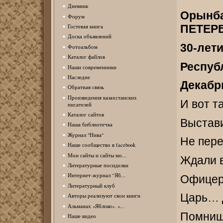
Дневник
Орынб
Форум
ПЕТЕР
Гостевая книга
Доска объявлений
30-лет
Фотоальбом
Каталог файлов
Респуб
Наши современники
Наследие
Декабр
Обратная связь
Произведения казахстанских
И вот т
писателей
Каталог сайтов
Выстав
Наша библиотечка
Журнал "Нива"
Не пере
Наше сообщество в facebook
Мои сайты и сайты мо...
Ждали 
Литературные посиделки
Интернет-журнал “Яб...
Офице
Литературный клуб
Царь… 
Авторы реализуют свои книги
Альманах «Яблоко». «...
Помнишь
Наше видео