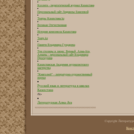
Коллеги - педагогический журнал Казахстана
Персональный сайт Людмилы Енисеевой
Театры Казахстана.kz
Великая Отечественная
История комсомола Казахстана
Театр.kz
Памяти Владимира Гундарева
Три столицы в лицах: Верный, Алма-Ата,
Алматы - персональный сайт Владимира
Проскурина
Казахстанская Академия журналистского
мастерства
"Книголюб" - литературно-художественный
портал
Русский язык и литература в школах
Казахстана
/li>
Литературная Алма-Ата
Copyright Литерату
Конс