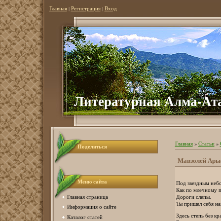
Главная
|
Регистрация
|
Вход
Литературная Алма-Ат
Главная
»
Статьи
»
Поделиться
Мавзолей Ары
Меню сайта
Под звездным неб
Как по млечному 
Дороги слепы.
Главная страница
Ты пришел себя на
Информация о сайте
Здесь степь без кра
Каталог статей