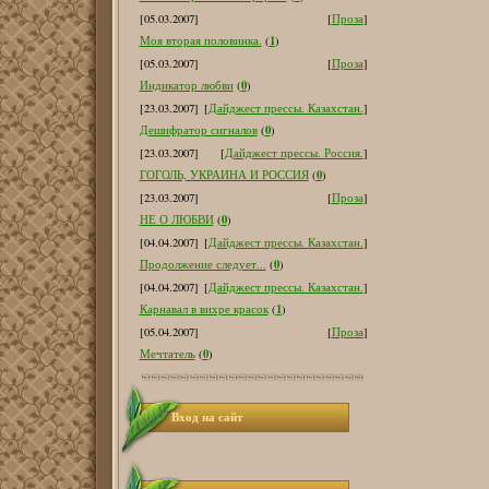
[05.03.2007]
[
Проза
]
1
Моя вторая половинка.
(
)
[05.03.2007]
[
Проза
]
0
Индикатор любви
(
)
[23.03.2007]
[
Дайджест прессы. Казахстан.
]
0
Дешифратор сигналов
(
)
[23.03.2007]
[
Дайджест прессы. Россия.
]
0
ГОГОЛЬ, УКРАИНА И РОССИЯ
(
)
[23.03.2007]
[
Проза
]
0
НЕ О ЛЮБВИ
(
)
[04.04.2007]
[
Дайджест прессы. Казахстан.
]
0
Продолжение следует...
(
)
[04.04.2007]
[
Дайджест прессы. Казахстан.
]
1
Карнавал в вихре красок
(
)
[05.04.2007]
[
Проза
]
0
Мечтатель
(
)
Вход на сайт