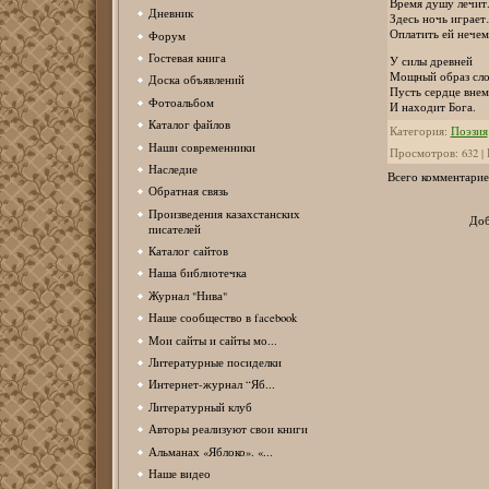
Время душу лечит
Дневник
Здесь ночь играе
Оплатить ей нече
Форум
Гостевая книга
У силы древней
Мощный образ сло
Доска объявлений
Пусть сердце внем
Фотоальбом
И находит Бога.
Каталог файлов
Категория
:
Поэзия
Наши современники
Просмотров
:
632
|
Наследие
Всего комментарие
Обратная связь
Произведения казахстанских
Доб
писателей
Каталог сайтов
Наша библиотечка
Журнал "Нива"
Наше сообщество в facebook
Мои сайты и сайты мо...
Литературные посиделки
Интернет-журнал “Яб...
Литературный клуб
Авторы реализуют свои книги
Альманах «Яблоко». «...
Наше видео