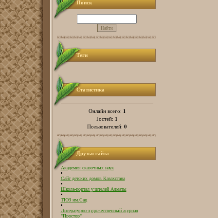
Поиск
Теги
Статистика
1
Онлайн всего:
1
Гостей:
0
Пользователей:
Друзья сайта
Академия сказочных наук
Сайт детских домов Казахстана
Школа-портал учителей Алматы
ТЮЗ им.Сац
Литературно-художественный журнал
"Простор"