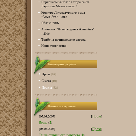
Персональный блог автора сайта
Людмилы Мананниковой
Конкурс Литературного дома
"Алма-Ата" - 2012
Яблоко 2016
Альманах "Литературная Алма-Ата"
- 2016
Трибуна начинающего автора
Наше творчество
Категории раздела
Проза
[87]
Сказка
[10]
Поэзия
[52]
Новые материалв
[05.03.2007]
[
Проза
]
2
Вовка
(
)
[05.03.2007]
[
Проза
]
0
Тайна старинного портрета
(
)