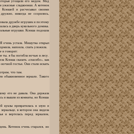
которые угощали его медом. Мед
 ужасные сладкоежки. А котенок
с Ксюшей и расчесывал своими
дружно, никогда не ссорились,
идовала дружбе игрушек и поэтому
алась в дверь кукольного домика.
остальные игрушки. Ксюша подошла
. Я очень устала. Мишутка открыл
ормила, напоила, спать уложила.
е и говорит:
е ты, я бы погибла ночью в лесу.
ела Ксюша сказать «спасибо», как
 ночной гостьи. Они стали искать
отрим, что там.
ло обыкновенное зеркало. Такого
ому его не давала. Она держала
ись и вышли из комнаты, но Ксюша
й куклы превратилась в злую и
 зеркальце, в котором она видела
я и вертелась перед зеркалом,
день. Котенок очень старался, но