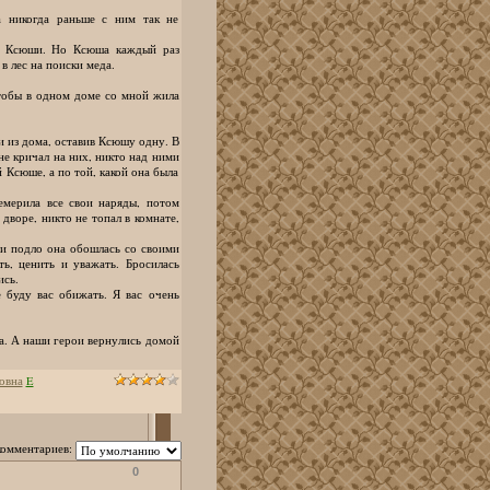
а никогда раньше с ним так не
ой Ксюши. Но Ксюша каждый раз
в лес на поиски меда.
чтобы в одном доме со мной жила
 из дома, оставив Ксюшу одну. В
не кричал на них, никто над ними
й Ксюше, а по той, какой она была
мерила все свои наряды, потом
дворе, никто не топал в комнате,
и подло она обошлась со своими
ть, ценить и уважать. Бросилась
ись.
е буду вас обижать. Я вас очень
ла. А наши герои вернулись домой
овна
E
комментариев:
0