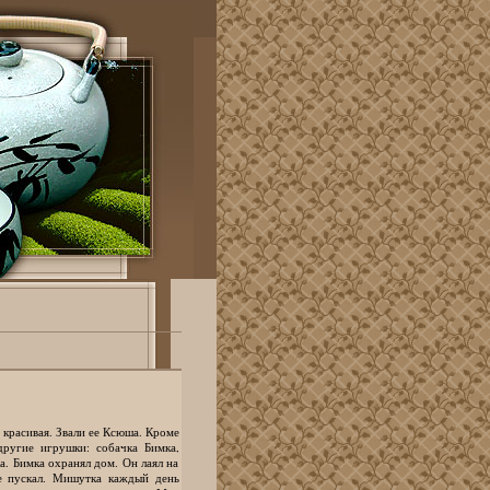
 красивая. Звали ее Ксюша. Кроме
ругие игрушки: собачка Бимка,
. Бимка охранял дом. Он лаял на
е пускал. Мишутка каждый день