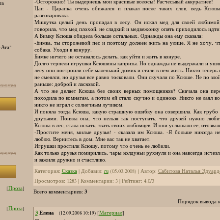
-Осторожно! Ты выдернешь мои красивые волосы! Расчесывай аккуратнее!
та
Цап - Царапка очень обижался и плакал после таких слов, ведь Ксюш
разговаривала.
Мишутка целый день пропадал в лесу. Он искал мед для своей любим
говорила, что мед плохой, не сладкий и медвежонку опять приходилось идти 
А Бимку Ксюша обидела больше остальных. Однажды она ему сказала:
-Бимка, ты сторожевой пес и поэтому должен жить на улице. Я не хочу, 
-Ата"
собака. Уходи в конуру.
Бимке ничего не оставалось делать, как уйти и жить в конуре.
Долго терпели игрушки Ксюшины капризы. Но однажды не выдержали и ушли
лесу они построили себе маленький домик и стали в нем жить. Никто теперь 
не смеялся, но друзья все равно тосковали. Они скучали по Ксюше. Не по зло
раньше: доброй и ласковой.
А что же делает Ксюша без своих верных помощников? Сначала она пере
походила по комнатам, а потом ей стало скучно и одиноко. Никто не лаял во 
никто не играл с солнечным лучиком.
И поняла тогда Ксюша, какую страшную ошибку она совершила. Как грубо 
друзьями. Поняла она, что нельзя так поступать, что друзей нужно люби
Ксюша в лес, стала искать, звать своих любимцев. И они услышали ее, отозвал
-Простите меня, милые друзья! - сказала им Ксюша. -Я больше никогда н
люблю. Вернитесь в дом. Мне вас так не хватает.
Игрушки простили Ксюшу, потому что очень ее любили.
Как только друзья помирились, чары колдуньи рухнули и она навсегда исчез
и зажили дружно и счастливо.
Категория
:
Сказка
|
Добавил
:
ru
(05.03.2008)
|
Автор
:
Сабитова Наталья Эдуард
Просмотров
:
1283
|
Комментарии
:
3
|
Рейтинг
:
4.0
/
3
[
Проза
]
3
Всего комментариев
:
Порядок вывода 
[
Проза
]
3
Елена
[
Материал
]
(12.09.2008 10:19)