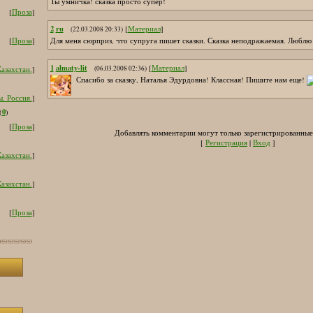
Ты умничка! сказка просто супер!
[
Проза
]
2
ru
[
Материал
]
(22.03.2008 20:33)
Для меня сюрприз, что супруга пишет сказки. Сказка неподражаемая. Люблю 
[
Проза
]
1
almaty-lit
[
Материал
]
(06.03.2008 02:36)
азахстан.
]
Спасибо за сказку, Наталья Эдурдовна! Классная! Пишите нам еще!
. Россия.
]
0
(
)
[
Проза
]
Добавлять комментарии могут только зарегистрированные
[
Регистрация
|
Вход
]
азахстан.
]
азахстан.
]
[
Проза
]