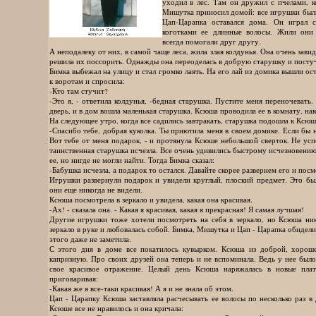
уходил в лес. Там он дружил с пчелами, 
Мишутка приносил домой: все игрушки были
Цап-Царапка оставался дома. Он играл 
коготками ее длинные волосы. Жили они 
всегда помогали друг другу.
А неподалеку от них, в самой чаще леса, жила злая колдунья. Она очень зав
решила их поссорить. Однажды она переоделась в добрую старушку и постуч
Бимка выбежал на улицу и стал громко лаять. На его лай из домика вышли 
к воротам и спросила:
-Кто там стучит?
-Это я, - ответила колдунья, -бедная старушка. Пустите меня переночевать
дверь, и в дом вошла маленькая старушка. Ксюша проводила ее в комнату, нак
На следующее утро, когда все садились завтракать, старушка подошла к Ксюш
-Спасибо тебе, добрая куколка. Ты приютила меня в своем домике. Если бы н
Вот тебе от меня подарок, - и протянула Ксюше небольшой сверток. Не усп
таинственная старушка исчезла. Все очень удивились быстрому исчезновению
ее, но нигде не могли найти. Тогда Бимка сказал:
-Бабушка исчезла, а подарок то остался. Давайте скорее развернем его и посм
Игрушки развернули подарок и увидели круглый, плоский предмет. Это бы
они еще никогда не видели.
Ксюша посмотрела в зеркало и увидела, какая она красивая.
-Ах! - сказала она. - Какая я красивая, какая я прекрасная! Я самая лучшая!
Другие игрушки тоже хотели посмотреть на себя в зеркало, но Ксюша ник
зеркало в руке и любовалась собой. Бимка, Мишутка и Цап - Царапка обидел
этого даже не заметила.
С этого дня в доме все покатилось кувырком. Ксюша из доброй, хороше
капризную. Про своих друзей она теперь и не вспоминала. Ведь у нее было
свое красивое отражение. Целый день Ксюша наряжалась в новые плать
приговаривая:
-Какая же я все-таки красивая! А я и не знала об этом.
Цап - Царапку Ксюша заставляла расчесывать ее волосы по несколько раз в 
Ксюше все не нравилось и она кричала: