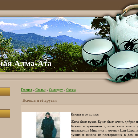
ная Алма-Ата
Главная
»
Статьи
»
Самиздат
»
Сказка
Ксюша и её друзья
Ксюша и ее друзья
Жила-была кукла. Кукла была очень добрая и
Ксюши в кукольном домике жили еще и д
медвежонок Мишутка и котенок Цап-Царапка
чужих и никого из посторонних в дом н