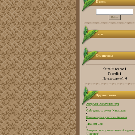
Поиск
Теги
Статистика
1
Онлайн всего:
1
Гостей:
0
Пользователей:
Друзья сайта
Академия сказочных наук
Сайт детских домов Казахстана
Школа-портал учителей Алматы
ТЮЗ им.Сац
Литературно-художественный журнал
"Простор"