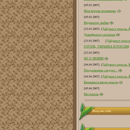
[05.03.2007]
1
Моя вторая половинка.
(
)
[05.03.2007]
0
Индикатор любви
(
)
[23.03.2007]
[
Дайджест прессы. К
0
Дешифратор сигналов
(
)
[23.03.2007]
[
Дайджест прессы
ГОГОЛЬ, УКРАИНА И РОССИЯ
[23.03.2007]
0
НЕ О ЛЮБВИ
(
)
[04.04.2007]
[
Дайджест прессы. К
0
Продолжение следует...
(
)
[04.04.2007]
[
Дайджест прессы. К
1
Карнавал в вихре красок
(
)
[05.04.2007]
0
Мечтатель
(
)
Вход на сайт