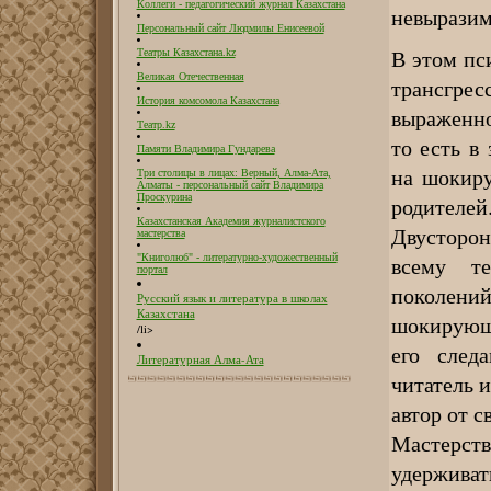
Коллеги - педагогический журнал Казахстана
невыразим
Персональный сайт Людмилы Енисеевой
В этом пс
Театры Казахстана.kz
Великая Отечественная
трансгр
История комсомола Казахстана
выраженно
Театр.kz
то есть в
Памяти Владимира Гундарева
на шокир
Три столицы в лицах: Верный, Алма-Ата,
Алматы - персональный сайт Владимира
Проскурина
родителей
Казахстанская Академия журналистского
Двусторон
мастерства
всему те
"Книголюб" - литературно-художественный
портал
поколен
Русский язык и литература в школах
Казахстана
шокирующе
/li>
его след
Литературная Алма-Ата
читатель и
автор от с
Мастерст
удержива