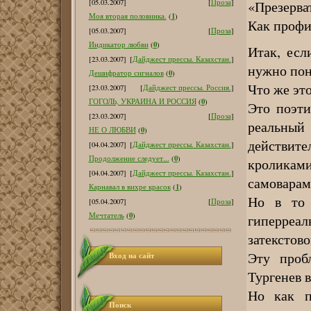
[05.03.2007]
[
Проза
]
«Презерва
1
Моя вторая половинка.
(
)
Как профи
[05.03.2007]
[
Проза
]
0
Индикатор любви
(
)
Итак, есл
[23.03.2007]
[
Дайджест прессы. Казахстан.
]
нужно пон
0
Дешифратор сигналов
(
)
Что же это
[23.03.2007]
[
Дайджест прессы. Россия.
]
0
ГОГОЛЬ, УКРАИНА И РОССИЯ
(
)
Это поэти
[23.03.2007]
[
Проза
]
реальный
0
НЕ О ЛЮБВИ
(
)
действит
[04.04.2007]
[
Дайджест прессы. Казахстан.
]
0
Продолжение следует...
(
)
кроликам
[04.04.2007]
[
Дайджест прессы. Казахстан.
]
самоварами
1
Карнавал в вихре красок
(
)
Но в то 
[05.04.2007]
[
Проза
]
0
Мечтатель
(
)
гиперреа
затекстов
Эту проб
Вход на сайт
Тургенев 
Но как п
Поиск