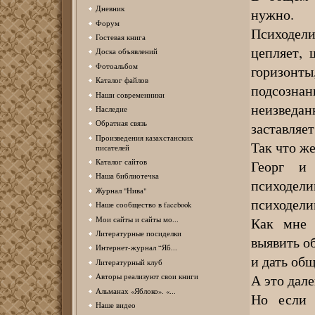
Дневник
нужно.
Форум
Психодели
Гостевая книга
цепляет, 
Доска объявлений
Фотоальбом
горизон
Каталог файлов
подсознан
Наши современники
неизведа
Наследие
Обратная связь
заставляет
Произведения казахстанских
Так что же
писателей
Каталог сайтов
Георг и
Наша библиотечка
психодел
Журнал "Нива"
психодели
Наше сообщество в facebook
Как мне 
Мои сайты и сайты мо...
Литературные посиделки
выявить о
Интернет-журнал “Яб...
и дать об
Литературный клуб
А это дале
Авторы реализуют свои книги
Альманах «Яблоко». «...
Но если 
Наше видео