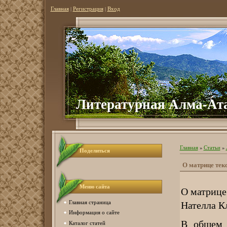
Главная
|
Регистрация
|
Вход
Литературная Алма-Ат
Главная
»
Статьи
»
Поделиться
О матрице тек
Меню сайта
О матрице
Нателла К
Главная страница
Информация о сайте
В общем 
Каталог статей