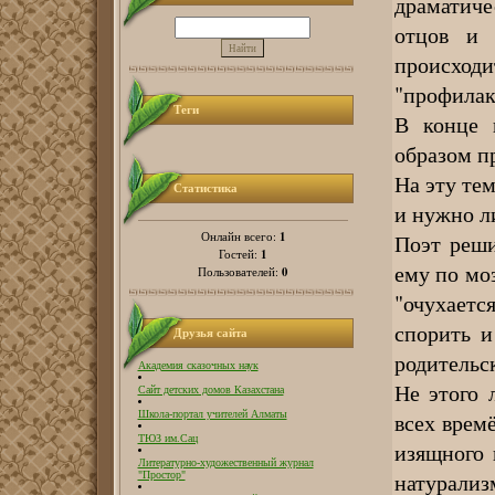
драматич
отцов и 
происходи
"профилак
Теги
В конце 
образом п
На эту те
Статистика
и нужно л
1
Онлайн всего:
Поэт реши
1
Гостей:
ему по моз
0
Пользователей:
"очухаетс
спорить и
Друзья сайта
родительск
Академия сказочных наук
Не этого 
Сайт детских домов Казахстана
всех врем
Школа-портал учителей Алматы
ТЮЗ им.Сац
изящного 
Литературно-художественный журнал
натурал
"Простор"