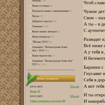
тетрадь.
[39]
Чтоб слав
Наша гостиная
[6]
Чужие дет
Портреты наших современников
[7]
Проза
Свои – наз
[15]
Дайджест прессы
[78]
А ты – в 
Самиздат
[149]
С аутенти
Книги наших авторов
[2]
Наши конкурсы
[16]
Разводят к
"Яблоко-2016"
[6]
Всё ниже с
Альманах "Литературная Алма-
А у тебя в
Ата"- 2016
[14]
Наше творчество
[1]
И бегемот
Альманах "Литературная Алма-Ата"
2021 г.
[134]
Баранки с
Гнусавят 
Себя в дор
Новые материалв
А вот тебя
[05.03.2007]
[
Проза
]
2
Вовка
(
)
И ты откр
[05.03.2007]
[
Проза
]
И накоряб
0
Тайна старинного портрета
(
)