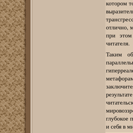
котором т
выразит
трансгрес
отлично, 
при этом
читателя.
Таким об
параллель
гиперреал
метафорам
заключите
результате
читател
мировоззр
глубокое 
и себя в м