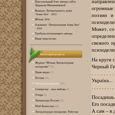
направле
Персональный блог автора сайта
Людмилы Мананниковой
огромные 
Конкурс Литературного дома
поэзии и
"Алма-Ата" - 2012
Яблоко 2016
психодели
Альманах "Литературная Алма-Ата"
Может, со
- 2016
Трибуна начинающего автора
определен
Наше творчество
свежего и
психодели
Категории раздела
На круги 
Журнал "Яблоко.Литературные
Черный Ге
посиделки"
[58]
. . . . . . .
Наше видео
[7]
Поэзия
[30]
Україна...
Литературоведение
[37]
. . . . . . . .
Семиречье - моя любовь
[6]
Очерк
[2]
Посадишь 
Литература России
[12]
Его посадя
Мой Казахстан
[18]
А сам – в 
Литературные посиделки. Рабочая