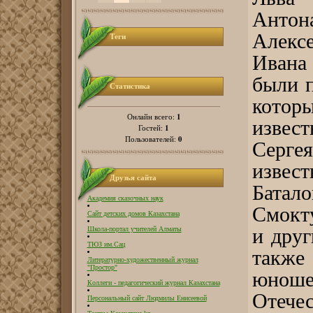
Антона
Алексе
Теги
Ивана
были п
Статистика
котор
1
Онлайн всего:
извес
1
Гостей:
0
Пользователей:
Серге
извес
Друзья сайта
Бат
Академия сказочных наук
Смокт
Сайт детских домов Казахстана
и друг
Школа-портал учителей Алматы
ТЮЗ им.Сац
также
Литературно-художественный журнал
"Простор"
юноше
Коллеги - педагогический журнал Казахстана
Отече
Персональный сайт Людмилы Енисеевой