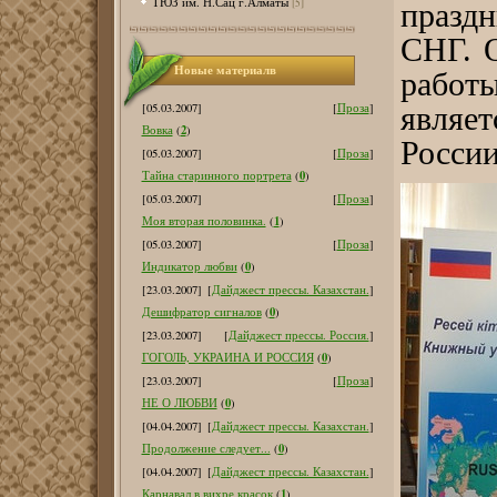
ТЮЗ им. Н.Сац г.Алматы
[5]
празд
СНГ. 
Новые материалв
работ
являе
[05.03.2007]
[
Проза
]
2
Вовка
(
)
России
[05.03.2007]
[
Проза
]
0
Тайна старинного портрета
(
)
[05.03.2007]
[
Проза
]
1
Моя вторая половинка.
(
)
[05.03.2007]
[
Проза
]
0
Индикатор любви
(
)
[23.03.2007]
[
Дайджест прессы. Казахстан.
]
0
Дешифратор сигналов
(
)
[23.03.2007]
[
Дайджест прессы. Россия.
]
0
ГОГОЛЬ, УКРАИНА И РОССИЯ
(
)
[23.03.2007]
[
Проза
]
0
НЕ О ЛЮБВИ
(
)
[04.04.2007]
[
Дайджест прессы. Казахстан.
]
0
Продолжение следует...
(
)
[04.04.2007]
[
Дайджест прессы. Казахстан.
]
1
Карнавал в вихре красок
(
)