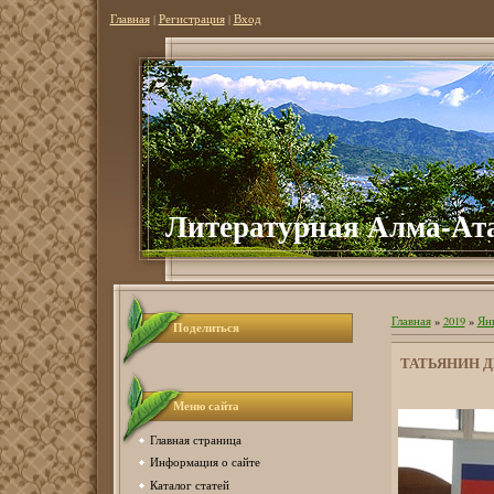
Главная
|
Регистрация
|
Вход
Литературная Алма-Ат
Главная
»
2019
»
Ян
Поделиться
ТАТЬЯНИН Д
Меню сайта
Главная страница
Информация о сайте
Каталог статей