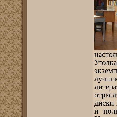
наст
Уголк
экзем
лучш
лите
отрас
диски 
и пол