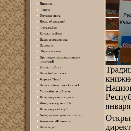
Дневник
Форум
Гостевая книга
Доска объявлений
Фотоальбом
Каталог файлов
Наши современники
Наследие
Обратная связь
Произведения казахстанских
писателей
Тради
Каталог сайтов
Наша библиотечка
книжн
Журнал "Нива"
Наци
Наше сообщество в facebook
Мои сайты и сайты мо...
Респуб
Литературные посиделки
января
Интернет-журнал “Яб...
Литературный клуб
Авторы реализуют свои книги
Откры
Альманах «Яблоко». «...
дирек
Наше видео