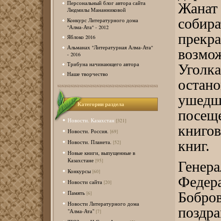
Персональный блог автора сайта
Жанат
Людмилы Мананниковой
собир
Конкурс Литературного дома
"Алма-Ата" - 2012
прекра
Яблоко 2016
Альманах "Литературная Алма-Ата"
возмо
- 2016
Трибуна начинающего автора
Угол
Наше творчество
остан
ушедш
Категории раздела
посещ
Новости. Казахстан
[321]
книго
Новости. Россия.
[69]
книг.
Новости. Планета.
[52]
Новые книги, выпущенные в
Казахстане
[95]
Генер
Конкурсы
[60]
Феде
Новости сайта
[20]
Бобр
Память
[6]
Новости Литературного дома
поздр
"Алма-Ата"
[7]