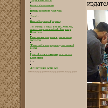
Театры Казахстана.kz
издате
Великая Отечественная
История комсомола Казахстана
Театр.kz
Памяти Владимира Гундарева
Три столицы в лицах: Верный, Алма-Ата,
Алматы - персональный сайт Владимира
Проскурина
Казахстанская Академия журналистского
мастерства
"Книголюб" - литературно-художественный
портал
Русский язык и литература в школах
Казахстана
/li>
Литературная Алма-Ата