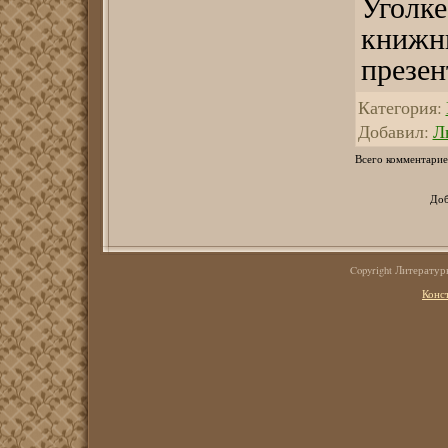
Уголк
книжн
презен
Категория
:
Добавил
:
Л
Всего комментарие
Доб
Copyright Литерату
Конс