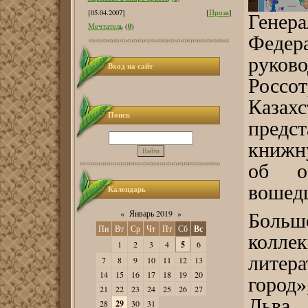
[05.04.2007]
[
Проза
]
Генера
0
Мечтатель
(
)
Федер
руков
Вход на сайт
Россо
Каза
Поиск
предс
книжн
об о
вошедш
Календарь
«
Январь 2019
»
Большо
Пн
Вт
Ср
Чт
Пт
Сб
Вс
колле
1
2
3
4
5
6
литер
7
8
9
10
11
12
13
14
15
16
17
18
19
20
город»
21
22
23
24
25
26
27
Льва 
28
29
30
31