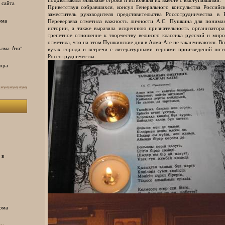
 сайта
Приветствуя собравшихся, консул Генерального консульства Российс
заместитель руководителя представительства Россотрудничества в 
ома
Переверзева отметила важность личности А.С. Пушкина для понима
истории, а также выразила искреннюю признательность организатор
трепетное отношение к творчеству великого классика русской и мир
отметила, что на этом Пушкинские дня в Алма-Ате не заканчиваются. В
лма-Ата"
вузах города и встречи с литературными героями произведений поэт
Россотрудничества.
ора
 в
ома