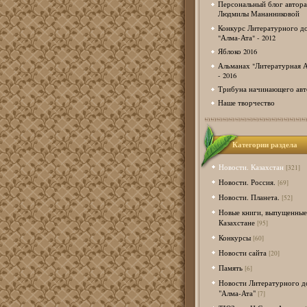
Персональный блог автора
Людмилы Мананниковой
Конкурс Литературного д
"Алма-Ата" - 2012
Яблоко 2016
Альманах "Литературная А
- 2016
Трибуна начинающего авт
Наше творчество
Категории раздела
Новости. Казахстан
[321]
Новости. Россия.
[69]
Новости. Планета.
[52]
Новые книги, выпущенные
Казахстане
[95]
Конкурсы
[60]
Новости сайта
[20]
Память
[6]
Новости Литературного д
"Алма-Ата"
[7]