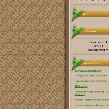
Теги
Статистика
1
Онлайн всего:
1
Гостей:
0
Пользователей:
Друзья сайта
Академия сказочных наук
Сайт детских домов Казахстана
Школа-портал учителей Алматы
ТЮЗ им.Сац
Литературно-художественный жу
"Простор"
Коллеги - педагогический журнал
Персональный сайт Людмилы Ен