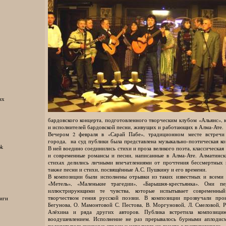
их
бардовского концерта, подготовленного творческим клубом «Альянс», 
и исполнителей бардовской песни, живущих и работающих в Алма-Ате.
Вечером 2 февраля в «Сарай Пабе», традиционном месте встречи 
города, на суд публики была представлена музыкально-поэтическая к
ok
В ней воедино соединились стихи и проза великого поэта, классическая
и современные романсы и песни, написанные в Алма-Ате. Алматинск
стихах делились личными впечатлениями от прочтения бессмертных 
также песни и стихи, посвящённые А.С. Пушкину и его времени.
В композиции были исполнены отрывки из таких известных и всеми
«Метель», «Маленькие трагедии», «Барышня-крестьянка». Они п
иллюстрирующими те чувства, которые испытывает современный 
творчеством гения русской поэзии. В композиции прозвучали про
иги
Бегунова, О. Мамонтовой С. Пестова, В. Моргуновой, Л. Смеловой, Р.
Алёхина и ряда других авторов. Публика встретила композиц
воодушевлением. Исполнение не раз прерывалось бурными аплодис
подхватывала знакомые строки и исполняла их вместе с выступавшими.