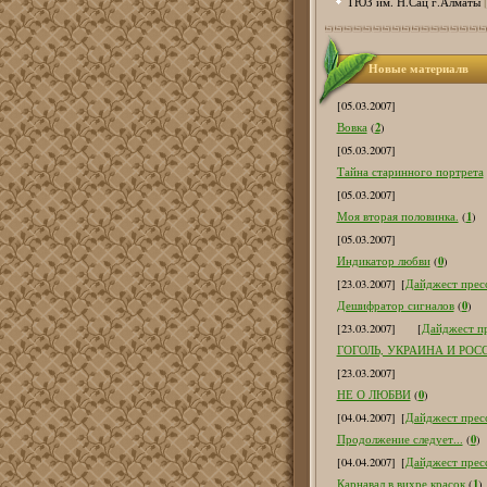
ТЮЗ им. Н.Сац г.Алматы
Новые материалв
[05.03.2007]
2
Вовка
(
)
[05.03.2007]
Тайна старинного портрета
[05.03.2007]
1
Моя вторая половинка.
(
)
[05.03.2007]
0
Индикатор любви
(
)
[23.03.2007]
[
Дайджест пресс
0
Дешифратор сигналов
(
)
[23.03.2007]
[
Дайджест пр
ГОГОЛЬ, УКРАИНА И РОС
[23.03.2007]
0
НЕ О ЛЮБВИ
(
)
[04.04.2007]
[
Дайджест пресс
0
Продолжение следует...
(
)
[04.04.2007]
[
Дайджест пресс
1
Карнавал в вихре красок
(
)