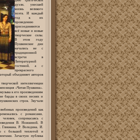
дуэли, унесшей
жизнь великого
поэта. И каждый
год к их
проведению
присоединяются
всё новые и новые
творческие силы.
В этом году
Пушкинские дни
начались не с
традиционной
встречи в
Литературной
гостиной, а с
прекрасного
который объединяет авторов
творческой интеллигенции
омпозиция «Читая Пушкина».
 музыка к его произведениям
ие барды в своих песнях и
пушкинских строк. Звучали
 любимых произведений как
еремежались с романсами,
человек, соприкасаясь с
изведения В. Ножкиной, В
 Гликмана, Р. Володина, И.
ию с большой теплотой и
ментами. Зачастую публика