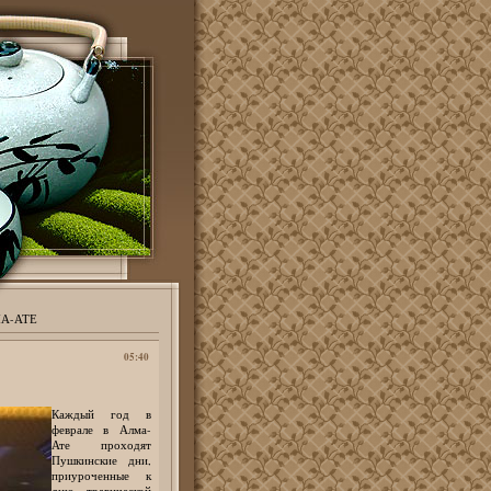
А-АТЕ
05:40
Каждый год в
феврале в Алма-
Ате проходят
Пушкинские дни,
приуроченные к
дню трагической