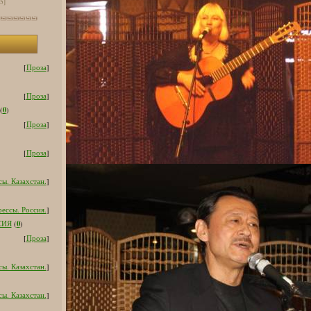
[5]
[
Проза
]
[
Проза
]
0
(
)
[
Проза
]
[
Проза
]
ы. Казахстан.
]
ессы. Россия.
]
0
СИЯ
(
)
[
Проза
]
ы. Казахстан.
]
ы. Казахстан.
]