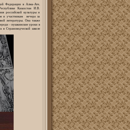
кой Федерации в Алма-Ате,
Республике Казахстан И.В.
ния российской культуры и
ам и участникам вечера за
овой литературы. Она также
переди – пушкинские уроки в
а в Страноведческой школе