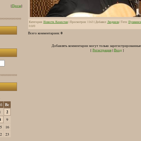
[
Проза
]
Категория
:
Новости. Казахстан
|
Просмотров
:
1163
|
Добавил
:
Людмила
|
Теги
:
Пушкинск
0.0
/
0
0
Всего комментариев
:
Добавлять комментарии могут только зарегистрированные
[
Регистрация
|
Вход
]
»
б
Вс
1
2
8
9
5
16
2
23