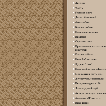
Дневник
Форум
Гостевая книга
Доска объявлений
Фотоальбом
Каталог файлов
Наши современники
Наследие
Обратная связь
Произведения казахстанск
писателей
Каталог сайтов
Наша библиотечка
Журнал "Нива"
Наше сообщество в facebo
Мои сайты и сайты мо...
Литературные посиделки
Интернет-журнал “Яб...
Литературный клуб
Авторы реализуют свои кн
Альманах «Яблоко». «...
Наше видео