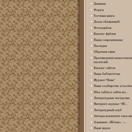
Дневник
Форум
Гостевая книга
Доска объявлений
Фотоальбом
Каталог файлов
Наши современники
Наследие
Обратная связь
Произведения казахстанск
писателей
Каталог сайтов
Наша библиотечка
Журнал "Нива"
Наше сообщество в facebo
Мои сайты и сайты мо...
Литературные посиделки
Интернет-журнал “Яб...
Литературный клуб
Авторы реализуют свои кн
Альманах «Яблоко». «...
Наше видео