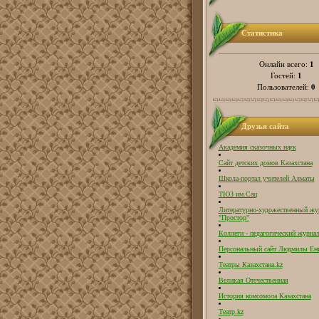
Статистика
1
Онлайн всего:
1
Гостей:
0
Пользователей:
Друзья сайта
Академия сказочных наук
Сайт детских домов Казахстана
Школа-портал учителей Алматы
ТЮЗ им.Сац
Литературно-художественный жу
"Простор"
Коллеги - педагогический журнал
Персональный сайт Людмилы Ен
Театры Казахстана.kz
Великая Отечественная
История комсомола Казахстана
Театр.kz