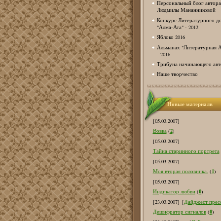
Персональный блог автора
Людмилы Мананниковой
Конкурс Литературного д
"Алма-Ата" - 2012
Яблоко 2016
Альманах "Литературная А
- 2016
Трибуна начинающего авт
Наше творчество
Новые материалв
[05.03.2007]
2
Вовка
(
)
[05.03.2007]
Тайна старинного портрета
[05.03.2007]
1
Моя вторая половинка.
(
)
[05.03.2007]
0
Индикатор любви
(
)
[23.03.2007]
[
Дайджест пресс
0
Дешифратор сигналов
(
)