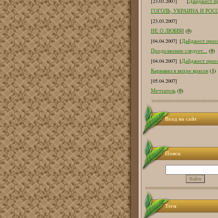
[23.03.2007]
[
Дайджест пр
ГОГОЛЬ, УКРАИНА И РОС
[23.03.2007]
0
НЕ О ЛЮБВИ
(
)
[04.04.2007]
[
Дайджест пресс
0
Продолжение следует...
(
)
[04.04.2007]
[
Дайджест пресс
1
Карнавал в вихре красок
(
)
[05.04.2007]
0
Мечтатель
(
)
Вход на сайт
Поиск
Теги