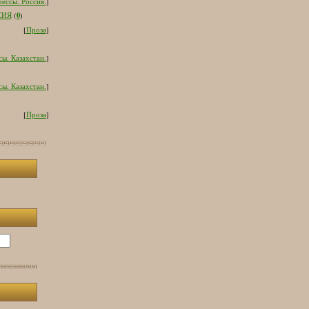
ессы. Россия.
]
0
СИЯ
(
)
[
Проза
]
ы. Казахстан.
]
ы. Казахстан.
]
[
Проза
]