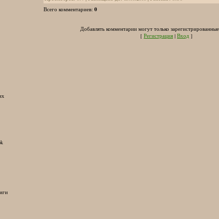
0
Всего комментариев
:
Добавлять комментарии могут только зарегистрированные
[
Регистрация
|
Вход
]
их
ok
иги