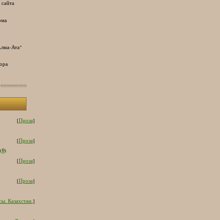
 сайта
ома
лма-Ата"
ора
[
Проза
]
[
Проза
]
0
(
)
[
Проза
]
[
Проза
]
ы. Казахстан.
]