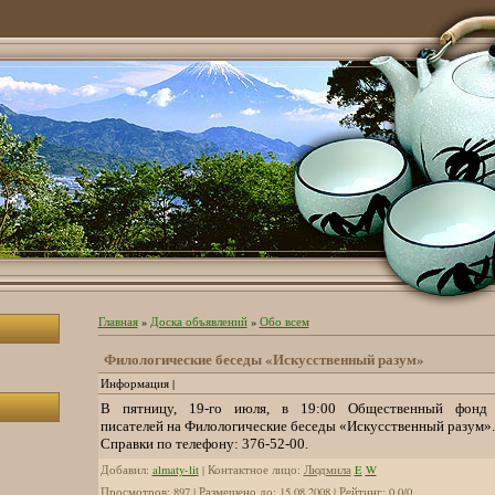
Главная
»
Доска объявлений
»
Обо всем
Филологические беседы «Искусственный разум»
Информация |
В пятницу, 19-го июля, в 19:00 Общественный фонд 
писателей на Филологические беседы «Искусственный разум».
Справки по телефону: 376-52-00.
Добавил
:
almaty-lit
|
Контактное лицо
:
Людмила
E
W
Просмотров
:
897
|
Размещено до
:
15.08.2008
|
Рейтинг
:
0.0
/
0