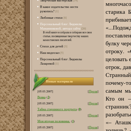
Творческая мастерская
[14]
многочас
В какое издательство нести
старика Б
рукопись?
[1]
Любимые стихи
прибивае
[8]
Персональный блог Людмилы
«...Под
Мананниковой, автора сайта
[20]
В этой книге я собрала и собираю все свои
поставле
статьи, посвященные творчеству наших
казахстанских писателей.
булку чер
Стихи для детей
[3]
отроку. «
Наш видеозал
[5]
целовать е
Персональный блог Людмилы
Лазаревой
[1]
отрок, да
Странный
почему-т
Новые материалв
самым мы
[05.03.2007]
[
Проза
]
Кто он –
2
Вовка
(
)
[05.03.2007]
[
Проза
]
странник?
0
Тайна старинного портрета
(
)
разобрать
[05.03.2007]
[
Проза
]
«– Аташк
1
Моя вторая половинка.
(
)
[05.03.2007]
[
Проза
]
ходишь? 