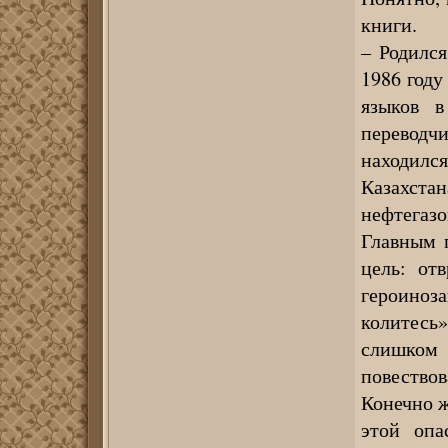
книги.
– Родился
1986 год
языков 
переводч
находилс
Казахста
нефтегазо
Главным 
цель: от
героиноз
колитесь
слишком 
повество
Конечно ж
этой опа