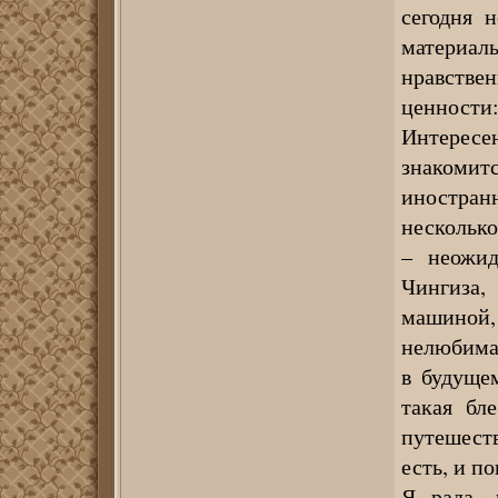
сегодня н
материал
нравствен
ценности:
Интересе
знакомит
иностран
несколько
– неожид
Чингиза,
машиной, 
нелюбимая
в будуще
такая бл
путешест
есть, и п
Я рада, 