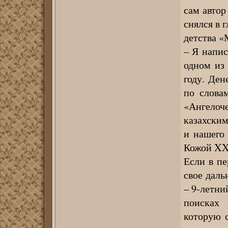
сам автор
снялся в 
детства «
– Я напис
одном из 
году. Ден
по слова
«Ангело
казахским
и нашего 
Кожой XXI
Если в пе
свое даль
– 9-летни
поисках 
которую 