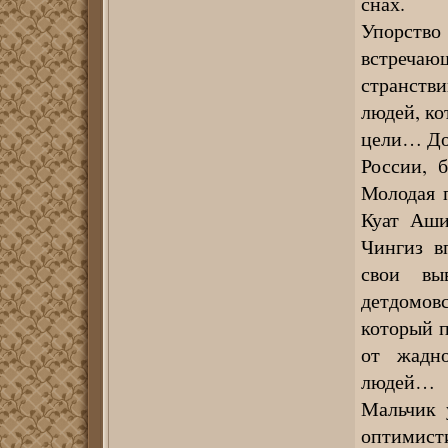
снах.
Упорство
встреча
странств
людей, ко
цели… Доб
России, 
Молодая 
Куат Аши
Чингиз вп
свои вы
детдомов
который п
от жадно
людей…
Мальчик 
оптимисти