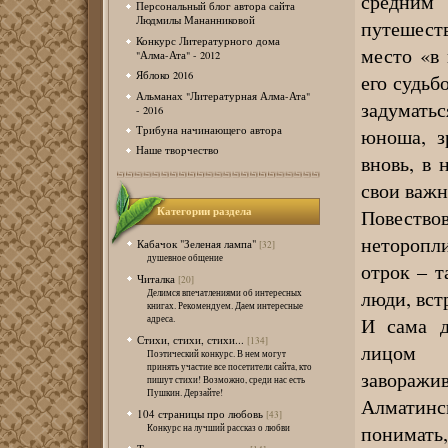
средним
Персональный блог автора сайта
Людмилы Мананниковой
путешест
Конкурс Литературного дома
место «в 
"Алма-Ата" - 2012
Яблоко 2016
его судьб
Альманах "Литературная Алма-Ата"
задумать
- 2016
юноша, з
Трибуна начинающего автора
Наше творчество
вновь, в 
свои важ
Категории раздела
Повеств
неторопли
Кабачок "Зеленая лампа"
[32]
душевное общение
отрок – т
Читалка
[20]
люди, вс
Делимся впечатлениями об интересных
книгах. Рекомендуем. Даем интересные
И сама д
адреса.
Стихи, стихи, стихи...
[134]
лицом п
Поэтический конкурс. В нем могут
принять участие все посетители сайта, кто
заворажив
пишут стихи! Возможно, среди нас есть
Пушкин. Дерзайте!
Алматинс
104 страницы про любовь
[43]
понимать
Конкурс на лучший рассказ о любви