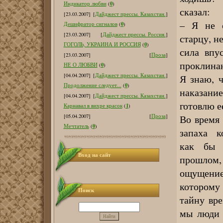
0
Индикатор любви
(
)
сказал:
[23.03.2007]
[
Дайджест прессы. Казахстан.
]
– Я не с
0
Дешифратор сигналов
(
)
[23.03.2007]
[
Дайджест прессы. Россия.
]
старцу, н
0
ГОГОЛЬ, УКРАИНА И РОССИЯ
(
)
сила впу
[23.03.2007]
[
Проза
]
проклинаю
0
НЕ О ЛЮБВИ
(
)
[04.04.2007]
[
Дайджест прессы. Казахстан.
]
Я знаю, 
0
Продолжение следует...
(
)
наказани
[04.04.2007]
[
Дайджест прессы. Казахстан.
]
готовлю е
1
Карнавал в вихре красок
(
)
Во время 
[05.04.2007]
[
Проза
]
0
Мечтатель
(
)
запаха ко
как бы 
Вход на сайт
прошлом
ощущение
которому 
Поиск
тайну вре
мы люди 