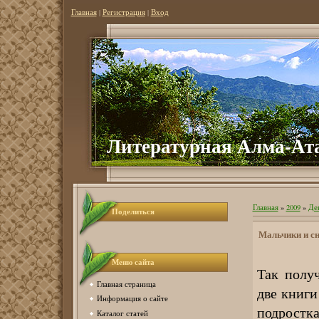
Главная
|
Регистрация
|
Вход
Литер
атурная Алма-Ат
Главная
»
2009
»
Де
Поделиться
Мальчики и с
Меню сайта
Так полу
Главная страница
две книги
Информация о сайте
подростка
Каталог статей