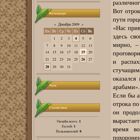
различно
Вот отрок
Календарь
пути горц
«
Декабрь 2009
»
«Нас прив
Пн
Вт
Ср
Чт
Пт
Сб
Вс
здесь св
1
2
3
4
5
6
мирно, –
7
8
9
10
11
12
13
проговори
14
15
16
17
18
19
20
21
22
23
24
25
26
27
и распах
28
29
30
31
стучащим
оказался
арабами».
Теги
Если бы а
отрока по
Статистика
он продо
вырастает
1
Онлайн всего:
1
Гостей:
время во
0
Пользователей:
похороне