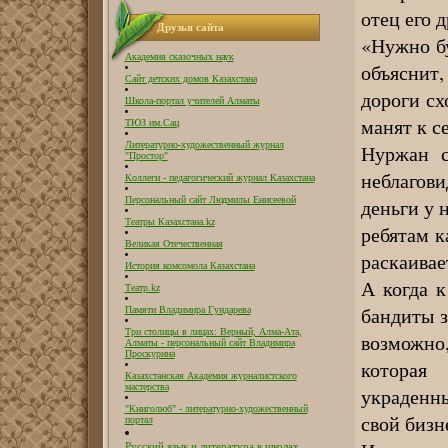
отец его 
Друзья сайта
«Нужно бу
Академия сказочных наук
объяснит,
Сайт детских домов Казахстана
дороги сх
Школа-портал учителей Алматы
манят к се
ТЮЗ им.Сац
Литературно-художественный журнал
Нуржан с
"Простор"
неблагов
Коллеги - педагогический журнал Казахстана
деньги у 
Персональный сайт Людмилы Енисеевой
Театры Казахстана.kz
ребятам к
Великая Отечественная
раскаива
История комсомола Казахстана
А когда 
Театр.kz
бандиты з
Памяти Владимира Гундарева
Три столицы в лицах: Верный, Алма-Ата,
возможно,
Алматы - персональный сайт Владимира
Проскурина
которая
Казахстанская Академия журналистского
мастерства
украденны
"Книголюб" - литературно-художественный
свой биз
портал
Русский язык и литература в школах