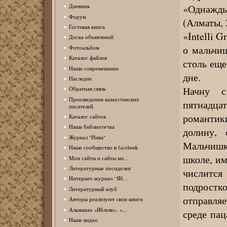
«Однажды
Дневник
Форум
(Алматы, 
Гостевая книга
«Intelli G
Доска объявлений
о мальчиш
Фотоальбом
Каталог файлов
столь еще
Наши современники
дне.
Наследие
Начну с
Обратная связь
Произведения казахстанских
пятнадц
писателей
романтик
Каталог сайтов
Наша библиотечка
долину, 
Журнал "Нива"
Мальчишк
Наше сообщество в facebook
школе, им
Мои сайты и сайты мо...
Литературные посиделки
числитс
Интернет-журнал “Яб...
подрост
Литературный клуб
отправля
Авторы реализуют свои книги
Альманах «Яблоко». «...
среде пац
Наше видео