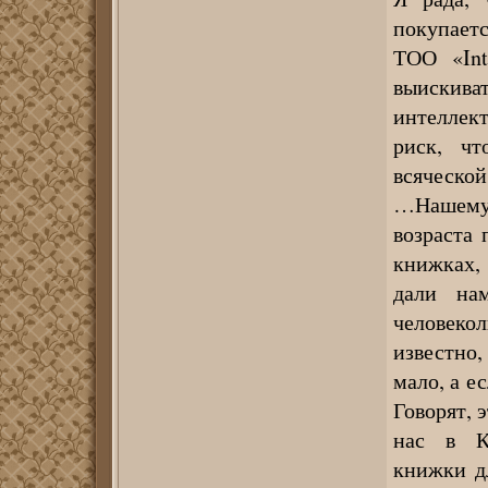
покупаетс
ТОО «Int
выиски
интеллект
риск, чт
всяческой
…Нашему
возраста
книжках,
дали нам
человекол
известно,
мало, а е
Говорят, 
нас в Ка
книжки д