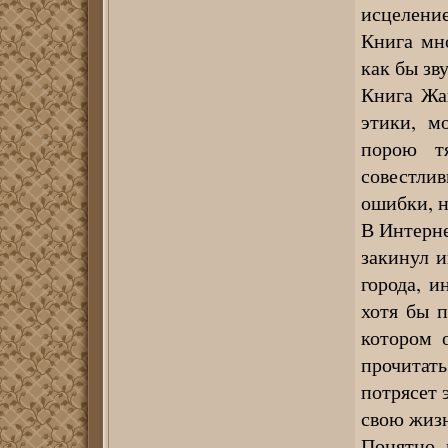
исцеление
Книга мно
как бы з
Книга Жа
этики, м
порою т
совестлив
ошибки, н
В Интерне
закинул 
города, и
хотя бы п
котором 
прочитать
потрясет 
свою жизн
Понятно, 