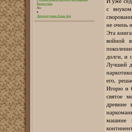
И уже сед
Казахстана
с внуком
/li>
сворованн
Литературная Алма-Ата
не очень
Эта книга
войной в
поколения
долги, и
Лучший д
наркотико
его, реш
Игорю и О
святое м
древние 
наркоман
машине в
континен