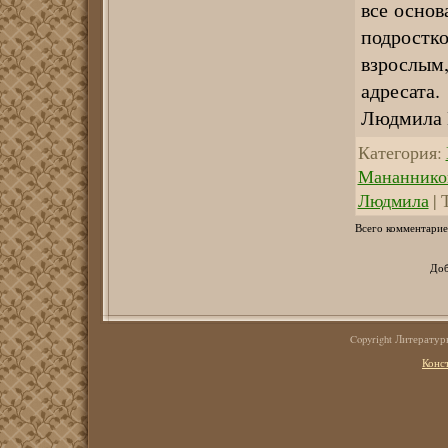
все основ
подростк
взрослым
адресата.
Людмила 
Категория
:
Мананников
Людмила
|
Всего комментарие
Доб
Copyright Литерату
Конс