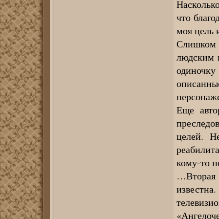
Насколько
что благо
моя цель 
Слишком 
людским г
одиночку
описанны
персонаж
Еще авто
преследо
целей. Н
реабилит
кому-то п
…Вторая 
известна
телевизио
«Ангелоче